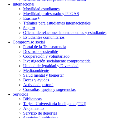
Internacional
Movilidad estudiantes
Movilidad profesorado y PTGAS
Erasmus+
Trámites para estudiantes internacionales
Seguro
Oficina de relaciones internacionales y estudiantes
Estudiantes comunitarios
Compromiso social
Portal de la Transparencia
Desarrollo sostenible
Cooperación y voluntariado
Investigación socialmente comprometida
Unidad de Igualdad y Diversidad
Medioambiente
Salud mental y bienestar
Becas y ayudas
Actividad pastoral
Consultas, quejas y sugerencias
Servicios
Bibliotecas
Tarjeta Universitaria Inteligente (TUI)
Alojamiento
Servicio de deportes
Servicios lingüísticos