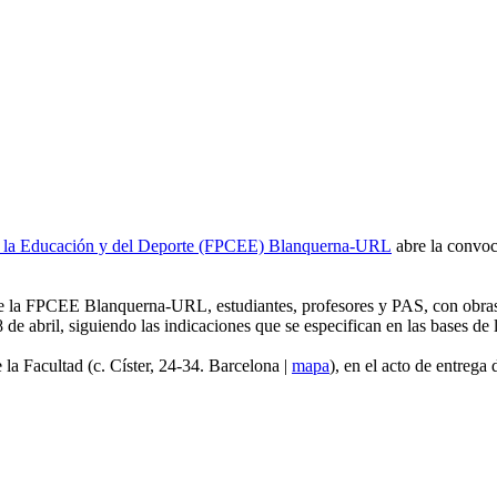
 de la Educación y del Deporte (FPCEE) Blanquerna-URL
abre la convoc
de la FPCEE Blanquerna-URL, estudiantes, profesores y PAS, con obras 
 de abril, siguiendo las indicaciones que se especifican en las bases de 
e la Facultad (c. Císter, 24-34. Barcelona |
mapa
), en el acto de entrega