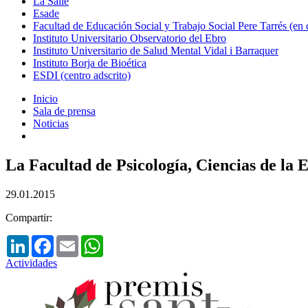
La Salle
Esade
Facultad de Educación Social y Trabajo Social Pere Tarrés (en
Instituto Universitario Observatorio del Ebro
Instituto Universitario de Salud Mental Vidal i Barraquer
Instituto Borja de Bioética
ESDI (centro adscrito)
Inicio
Sala de prensa
Noticias
La Facultad de Psicología, Ciencias de la
29.01.2015
Compartir:
LinkedIn
Facebook
Email
WhatsApp
Actividades