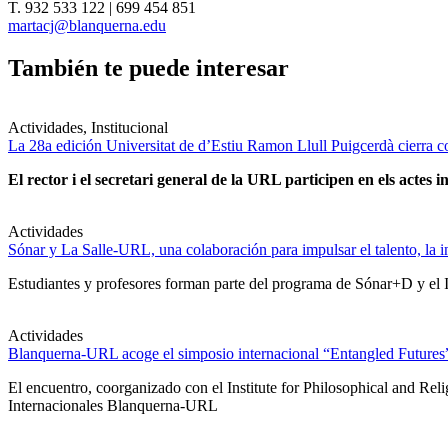
T. 932 533 122 | 699 454 851
martacj@blanquerna.edu
También te puede interesar
Actividades, Institucional
La 28a edición Universitat de d’Estiu Ramon Llull Puigcerdà cierra c
El rector i el secretari general de la URL participen en els actes in
Actividades
Sónar y La Salle-URL, una colaboración para impulsar el talento, la in
Estudiantes y profesores forman parte del programa de Sónar+D y el IA
Actividades
Blanquerna-URL acoge el simposio internacional “Entangled Futures” s
El encuentro, coorganizado con el Institute for Philosophical and Re
Internacionales Blanquerna-URL