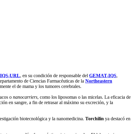
IQS-URL
, en su condición de responsable del
GEMAT-IQS
,
epartamento de Ciencias Farmacéuticas de la
Northeastern
almente el de mama y los tumores cerebrales.
macos o
nanocarriers
, como los liposomas o las micelas. La eficacia de
ión en sangre, a fin de retrasar al máximo su excreción, y la
vestigación biotecnológica y la nanomedicina.
Torchilin
ya destacó en