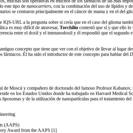
dios, muchas son operativas en muchos de los fármacos de las más impor
do este tipo de
nanocarriers
, con la combinación del uso de lípidos y d
arios se centraron principalmente en el cáncer de mama y en el del gli
de IQS-URL a la pregunta sobre si creía que en el caso del glioma tambi
ica es muy difícil de atravesar,
Torchilin
contestó que sí y que ello lo
ferencia entre el doxil y el immunodoxil y él respondió que el segundo
 antiguo concepto que tiene que ver con el objetivo de llevar al lugar d
os fármacos. Él ha sido el introductor de este concepto para hablar del
D
atal de Moscú y compañero de doctorado del famoso Profesor Kabanov, fu
reside en los Estados Unidos donde ha trabajado en Harvard Medical Sc
 liposomas y de la utilización de nanopartículas para el tratamiento de
ineering
sts (AAPS)
very Award from the AAPS [1]