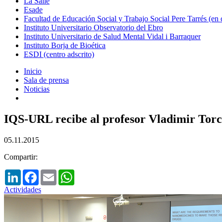
La Salle
Esade
Facultad de Educación Social y Trabajo Social Pere Tarrés (en
Instituto Universitario Observatorio del Ebro
Instituto Universitario de Salud Mental Vidal i Barraquer
Instituto Borja de Bioética
ESDI (centro adscrito)
Inicio
Sala de prensa
Noticias
IQS-URL recibe al profesor Vladimir Torchi
05.11.2015
Compartir:
LinkedIn
Facebook
Email
WhatsApp
Actividades