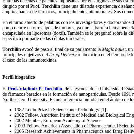
Entre las decenas de patentes impulsadas por él, surgidas de sus estu
dirigido por el
Prof. Torchilin
tiene una dilatada experiencia diseñan
amplio abanico de fármacos, principalmente antitumorales. Sus coment
En el turno abierto de palabras con los investigadores y doctorandos 
como ocurre en otros tipos de tumores, ya que la barrera hematoencefál
encapsulada en liposomas (doxil). También se le preguntó sobre la di
específica por parte de las células tumorales.
Torchilin
evocó de paso al final de su parlamento la
Magic bullet
, un
principales objetivos del
Drug Delivery
o liberación en el tiempo de l
el caso de las inmunotoxinas.
Perfil biográfico
El
Prof. Vladimir P. Torchilin
, de la escuela de la Universidad Est
de fármacos basados ​​en la formación de nanopartículas. Desde 1991 
Northeastern University. Es una referencia mundial en el ámbito de los
1982 Lenin Prize in Science and Technology [1]
2002 Fellow, American Institute of Medical and Biological Eng
2002 Member, European Academy of Science
2.003 Fellow, American Association of Pharmaceutical Scienti
2005 Research Achievements in Pharmaceutics and Drug Deli