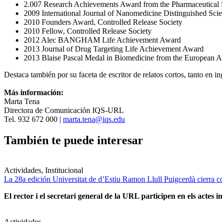
2.007 Research Achievements Award from the Pharmaceutical 
2009 International Journal of Nanomedicine Distinguished Scie
2010 Founders Award, Controlled Release Society
2010 Fellow, Controlled Release Society
2012 Alec BANGHAM Life Achievement Award
2013 Journal of Drug Targeting Life Achievement Award
2013 Blaise Pascal Medal in Biomedicine from the European 
Destaca también por su faceta de escritor de relatos cortos, tanto en i
Más información:
Marta Tena
Directora de Comunicación IQS-URL
Tel. 932 672 000 |
marta.tena@iqs.edu
También te puede interesar
Actividades, Institucional
La 28a edición Universitat de d’Estiu Ramon Llull Puigcerdà cierra c
El rector i el secretari general de la URL participen en els actes in
Actividades