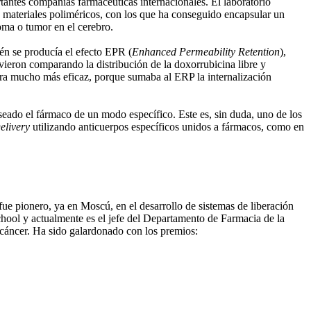
tantes compañías farmacéuticas internacionales. El laboratorio
e materiales poliméricos, con los que ha conseguido encapsular un
oma o tumor en el cerebro.
én se producía el efecto EPR (
Enhanced Permeability Retention
),
 vieron comparando la distribución de la doxorrubicina libre y
 era mucho más eficaz, porque sumaba al ERP la internalización
eseado el fármaco de un modo específico. Este es, sin duda, uno de los
elivery
utilizando anticuerpos específicos unidos a fármacos, como en
e pionero, ya en Moscú, en el desarrollo de sistemas de liberación
hool y actualmente es el jefe del Departamento de Farmacia de la
l cáncer. Ha sido galardonado con los premios: