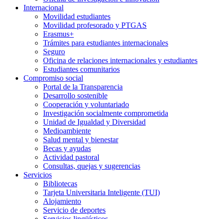
Internacional
Movilidad estudiantes
Movilidad profesorado y PTGAS
Erasmus+
Trámites para estudiantes internacionales
Seguro
Oficina de relaciones internacionales y estudiantes
Estudiantes comunitarios
Compromiso social
Portal de la Transparencia
Desarrollo sostenible
Cooperación y voluntariado
Investigación socialmente comprometida
Unidad de Igualdad y Diversidad
Medioambiente
Salud mental y bienestar
Becas y ayudas
Actividad pastoral
Consultas, quejas y sugerencias
Servicios
Bibliotecas
Tarjeta Universitaria Inteligente (TUI)
Alojamiento
Servicio de deportes
Servicios lingüísticos