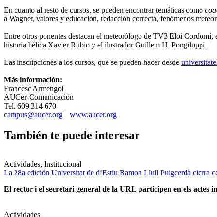
En cuanto al resto de cursos, se pueden encontrar temáticas como
coa
a Wagner, valores y educación, redacción correcta, fenómenos meteorol
Entre otros ponentes destacan el meteorólogo de TV3 Eloi Cordomí, el 
historia bélica Xavier Rubio y el ilustrador Guillem H. Pongiluppi.
Las inscripciones a los cursos, que se pueden hacer desde
universitate
Más información:
Francesc Armengol
AUCer-Comunicación
Tel. 609 314 670
campus@aucer.org
|
www.aucer.org
También te puede interesar
Actividades, Institucional
La 28a edición Universitat de d’Estiu Ramon Llull Puigcerdà cierra c
El rector i el secretari general de la URL participen en els actes in
Actividades