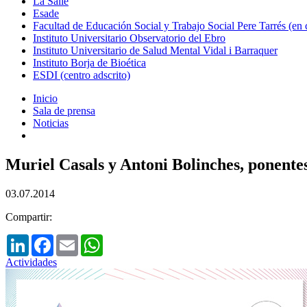
La Salle
Esade
Facultad de Educación Social y Trabajo Social Pere Tarrés (en
Instituto Universitario Observatorio del Ebro
Instituto Universitario de Salud Mental Vidal i Barraquer
Instituto Borja de Bioética
ESDI (centro adscrito)
Inicio
Sala de prensa
Noticias
Muriel Casals y Antoni Bolinches, ponente
03.07.2014
Compartir:
LinkedIn
Facebook
Email
WhatsApp
Actividades