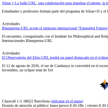
Sónar y La Salle-URL, una colaboración para impulsar el talento, la in
Estudiantes y profesores forman parte del programa de Sónar+D y el IA
Actividades
Blanquerna-URL acoge el simposio internacional “Entangled Futures” s
El encuentro, coorganizado con el Institute for Philosophical and Re
Internacionales Blanquerna-URL
Actividades
El Observatorio del Ebro-URL tendrá un papel destacado en el eclipse
El 12 de agosto de 2026, el sur de Catalunya se convertirá en el esc
favorables, un eclipse total de Sol
Claravall 1-3. 08022 Barcelona
(ubícame en el mapa)
Horario de atención al público: lunes-jueves 8.30-18h. | viernes 8.30-