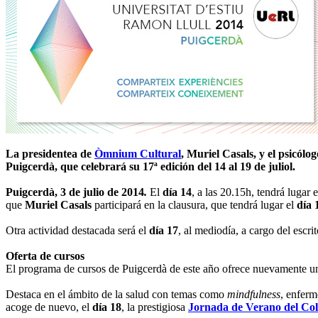
La presidentea de
Òmnium Cultural
, Muriel Casals, y el psicólog
Puigcerdà, que celebrará su 17ª edición del 14 al 19 de juliol.
Puigcerdà, 3 de julio de 2014
.
El
día 14
, a las 20.15h, tendrá lugar 
que
Muriel Casals
participará en la clausura, que tendrá lugar el
día 
Otra actividad destacada será el
día 17
, al mediodía, a cargo del escri
Oferta de cursos
El programa de cursos de Puigcerdà de este año ofrece nuevamente una
Destaca en el ámbito de la salud con temas como
mindfulness
, enferm
acoge de nuevo, el
día 18
, la prestigiosa
Jornada de Verano del Col·