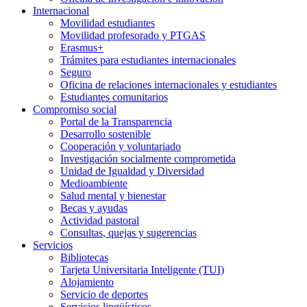
Internacional
Movilidad estudiantes
Movilidad profesorado y PTGAS
Erasmus+
Trámites para estudiantes internacionales
Seguro
Oficina de relaciones internacionales y estudiantes
Estudiantes comunitarios
Compromiso social
Portal de la Transparencia
Desarrollo sostenible
Cooperación y voluntariado
Investigación socialmente comprometida
Unidad de Igualdad y Diversidad
Medioambiente
Salud mental y bienestar
Becas y ayudas
Actividad pastoral
Consultas, quejas y sugerencias
Servicios
Bibliotecas
Tarjeta Universitaria Inteligente (TUI)
Alojamiento
Servicio de deportes
Servicios lingüísticos