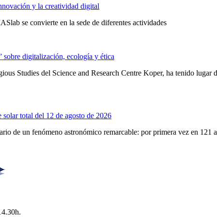
novación y la creatividad digital
Slab se convierte en la sede de diferentes actividades
obre digitalización, ecología y ética
ligious Studies del Science and Research Centre Koper, ha tenido lugar
 solar total del 12 de agosto de 2026
enario de un fenómeno astronómico remarcable: por primera vez en 121 
14.30h.