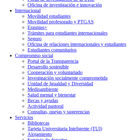
Oficina de investigación e innovación
Internacional
Movilidad estudiantes
Movilidad profesorado y PTGAS
Erasmus+
Trámites para estudiantes internacionales
Seguro
Oficina de relaciones internacionales y estudiantes
Estudiantes comunitarios
Compromiso social
Portal de la Transparencia
Desarrollo sostenible
Cooperación y voluntariado
Investigación socialmente comprometida
Unidad de Igualdad y Diversidad
Medioambiente
Salud mental y bienestar
Becas y ayudas
Actividad pastoral
Consultas, quejas y sugerencias
Servicios
Bibliotecas
Tarjeta Universitaria Inteligente (TUI)
Alojamiento
Servicio de deportes