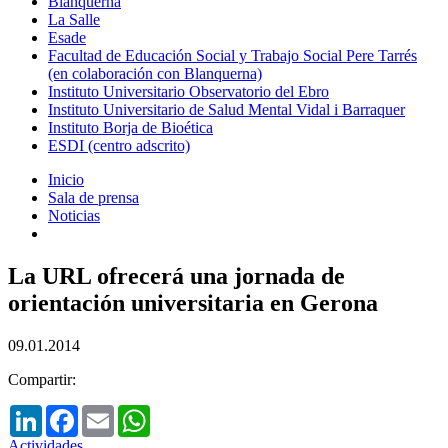
Blanquerna
La Salle
Esade
Facultad de Educación Social y Trabajo Social Pere Tarrés
(en colaboración con Blanquerna)
Instituto Universitario Observatorio del Ebro
Instituto Universitario de Salud Mental Vidal i Barraquer
Instituto Borja de Bioética
ESDI (centro adscrito)
Inicio
Sala de prensa
Noticias
La URL ofrecerá una jornada de
orientación universitaria en Gerona
09.01.2014
Compartir:
LinkedIn
Facebook
Email
WhatsApp
Actividades