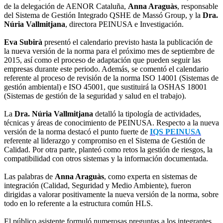
de la delegación de AENOR Cataluña,
Anna Araguàs
, responsable
del Sistema de Gestión Integrado QSHE de Massó Group, y la
Dra.
Núria Vallmitjana
, directora PEINUSA e Investigación.
Eva Subirà
presentó el calendario previsto hasta la publicación de
la nueva versión de la norma para el próximo mes de septiembre de
2015, así como el proceso de adaptación que pueden seguir las
empresas durante este periodo. Además, se comentó el calendario
referente al proceso de revisión de la norma ISO 14001 (Sistemas de
gestión ambiental) e ISO 45001, que sustituirá la OSHAS 18001
(Sistemas de gestión de la seguridad y salud en el trabajo).
La
Dra. Núria Vallmitjana
detalló la tipología de actividades,
técnicas y áreas de conocimiento de PEINUSA. Respecto a la nueva
versión de la norma destacó el punto fuerte de
IQS PEINUSA
referente al liderazgo y compromiso en el Sistema de Gestión de
Calidad. Por otra parte, planteó como retos la gestión de riesgos, la
compatibilidad con otros sistemas y la información documentada.
Las palabras de
Anna Araguàs
, como experta en sistemas de
integración (Calidad, Seguridad y Medio Ambiente), fueron
dirigidas a valorar positivamente la nueva versión de la norma, sobre
todo en lo referente a la estructura común HLS.
El público asistente formuló numerosas preguntas a los integrantes