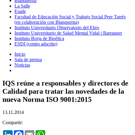
Blanquerna
La Salle
Esade
Facultad de Educación Social y Trabajo Social Pere Tarrés
(en colaboración con Blanquerna)
Instituto Universitario Observatorio del Ebro
Instituto Universitario de Salud Mental Vidal i Barraquer
Instituto Borja de Bioética
ESDI (centro adscrito)
Inicio
Sala de prensa
Noticias
IQS reúne a responsables y directores de
Calidad para tratar las novedades de la
nueva Norma ISO 9001:2015
13.11.2014
Compartir:
LinkedIn
Facebook
Email
WhatsApp