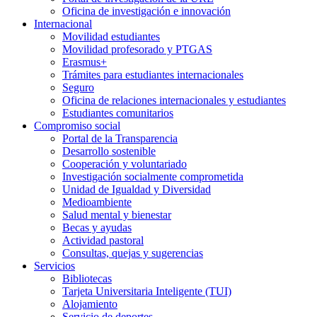
Oficina de investigación e innovación
Internacional
Movilidad estudiantes
Movilidad profesorado y PTGAS
Erasmus+
Trámites para estudiantes internacionales
Seguro
Oficina de relaciones internacionales y estudiantes
Estudiantes comunitarios
Compromiso social
Portal de la Transparencia
Desarrollo sostenible
Cooperación y voluntariado
Investigación socialmente comprometida
Unidad de Igualdad y Diversidad
Medioambiente
Salud mental y bienestar
Becas y ayudas
Actividad pastoral
Consultas, quejas y sugerencias
Servicios
Bibliotecas
Tarjeta Universitaria Inteligente (TUI)
Alojamiento
Servicio de deportes