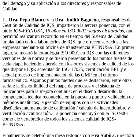
de liderazgo y su aplicación a los directores y responsables de
Calidad.
La
Dra. Pepa Blanco
y la
Dra. Judith Báguena
, responsables de
Gestión de Calidad de IQS, impartieron la tercera ponencia, con el
título
IQS-PEINUSA, 15 años en ISO 9001: logros alcanzados
, que
permitió realizar un recorrido en el tiempo del Sistema de Calidad
implantado en los laboratorios de IQS, que ofrecen servicios a las
empresas mediante su oficina de transferencia PEINUSA. En primer
lugar, se mostró la cronología ISO 9001 en IQS con las diferentes
versiones de la norma y se fueron presentando los puntos fuertes de
cada etapa haciendo sinergia con los otros sistemas de calidad de los
que dispone IQS: acreditación ISO 17025, certificación BPL y el
actual proceso de implementación de las GMP en el entorno
farmacéutico. Algunos puntos fuertes que se destacaron, entre otras,
serían: la disponibilidad del mapa de procesos y el sistema de
indicadores para la mejora continua; en el diseño-desarrollo, la
competencia técnica reconocida en la puesta a punto y validación de
métodos analíticos; la gestión de equipos con las actividades
diseñadas internamente de calibración / cálculo de incertidumbre y
verificación / calificación. La ponencia concluyó con la ISO 9001
como eje vertebrador de todos los sistemas calidad de IQS-
PEINUSA.
Finalmente, se celebró una mesa redonda con
Eva Subirà
, directora