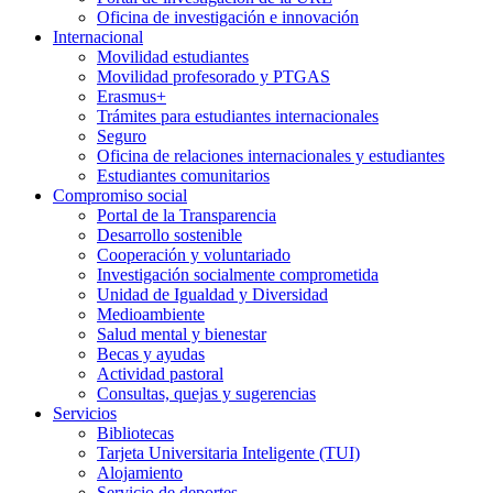
Oficina de investigación e innovación
Internacional
Movilidad estudiantes
Movilidad profesorado y PTGAS
Erasmus+
Trámites para estudiantes internacionales
Seguro
Oficina de relaciones internacionales y estudiantes
Estudiantes comunitarios
Compromiso social
Portal de la Transparencia
Desarrollo sostenible
Cooperación y voluntariado
Investigación socialmente comprometida
Unidad de Igualdad y Diversidad
Medioambiente
Salud mental y bienestar
Becas y ayudas
Actividad pastoral
Consultas, quejas y sugerencias
Servicios
Bibliotecas
Tarjeta Universitaria Inteligente (TUI)
Alojamiento
Servicio de deportes