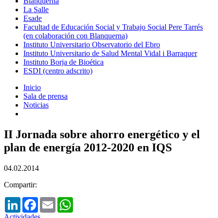
Blanquerna
La Salle
Esade
Facultad de Educación Social y Trabajo Social Pere Tarrés
(en colaboración con Blanquerna)
Instituto Universitario Observatorio del Ebro
Instituto Universitario de Salud Mental Vidal i Barraquer
Instituto Borja de Bioética
ESDI (centro adscrito)
Inicio
Sala de prensa
Noticias
II Jornada sobre ahorro energético y el
plan de energía 2012-2020 en IQS
04.02.2014
Compartir:
LinkedIn
Facebook
Email
WhatsApp
Actividades