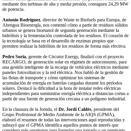
mediante dos turbinas de alta y media presión, consiguen 24,29 MW
de potencia.
Antonio Rodríguez
, director de Waste to Biofuels para Europa, de
Abengoa Bioenergía, nos comentó cómo a partir de residuos sólidos
urbanos se genera bioetanol de segunda generación mediante la
hidrólisis y la fermentación controlada de los residuos. El corazón de
la tecnología se basa en el desarrollo de enzimas propios que
permiten realizar la hidrólisis de los residuos de forma más efectiva.
Pedro Soria
, gerente de Circutor Energy, finalizó con el proyecto
RECARGO, de generación solar en régimen de autoconsumo, para
una gestión inteligente de la recarga de vehículos eléctricos mediante
paneles fotovoltaicos y la red eléctrica. Nos habló de la gestión de
las flotas de transporte y cómo optimizar los sistemas de
acumulación de energía en baterías cargadas durante los períodos
solares. Destacó la dificultad a la hora de instalar redes eléctricas
independientes para suministrar energía eléctrica a distancias cortas a
partir de una fuente de generación cercana a un polígono industrial.
En la clausura de la Jornda, el
Dr. Jordi Caldés
, presidente del
Grupo Profesional de Medio Ambiente de la AIQS (GPMA),
elaboró el resumen de todas las intervenciones aquí reproducidas y
subrayó que el GPMA identifica aquellos puntos de interés que
considera más oportunos para formular una jornada o un seminario