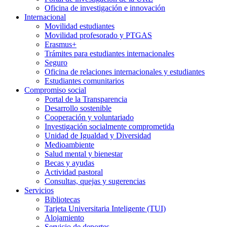
Oficina de investigación e innovación
Internacional
Movilidad estudiantes
Movilidad profesorado y PTGAS
Erasmus+
Trámites para estudiantes internacionales
Seguro
Oficina de relaciones internacionales y estudiantes
Estudiantes comunitarios
Compromiso social
Portal de la Transparencia
Desarrollo sostenible
Cooperación y voluntariado
Investigación socialmente comprometida
Unidad de Igualdad y Diversidad
Medioambiente
Salud mental y bienestar
Becas y ayudas
Actividad pastoral
Consultas, quejas y sugerencias
Servicios
Bibliotecas
Tarjeta Universitaria Inteligente (TUI)
Alojamiento
Servicio de deportes