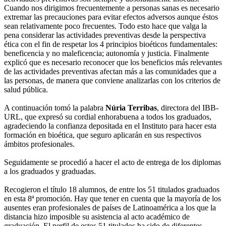
Cuando nos dirigimos frecuentemente a personas sanas es necesario
extremar las precauciones para evitar efectos adversos aunque éstos
sean relativamente poco frecuentes. Todo esto hace que valga la
pena considerar las actividades preventivas desde la perspectiva
ética con el fin de respetar los 4 principios bioéticos fundamentales:
beneficencia y no maleficencia; autonomía y justicia. Finalmente
explicó que es necesario reconocer que los beneficios más relevantes
de las actividades preventivas afectan más a las comunidades que a
las personas, de manera que conviene analizarlas con los criterios de
salud pública.
A continuación tomó la palabra
Núria Terribas
, directora del IBB-
URL, que expresó su cordial enhorabuena a todos los graduados,
agradeciendo la confianza depositada en el Instituto para hacer esta
formación en bioética, que seguro aplicarán en sus respectivos
ámbitos profesionales.
Seguidamente se procedió a hacer el acto de entrega de los diplomas
a los graduados y graduadas.
Recogieron el título 18 alumnos, de entre los 51 titulados graduados
en esta 8ª promoción. Hay que tener en cuenta que la mayoría de los
ausentes eran profesionales de países de Latinoamérica a los que la
distancia hizo imposible su asistencia al acto académico de
graduación. El perfil de estos 51 titulados ha sido de diferentes