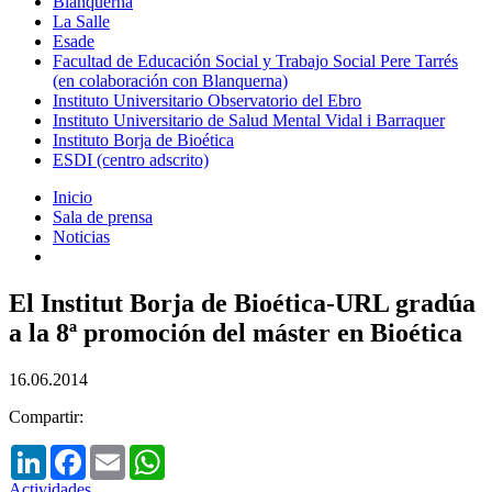
Blanquerna
La Salle
Esade
Facultad de Educación Social y Trabajo Social Pere Tarrés
(en colaboración con Blanquerna)
Instituto Universitario Observatorio del Ebro
Instituto Universitario de Salud Mental Vidal i Barraquer
Instituto Borja de Bioética
ESDI (centro adscrito)
Inicio
Sala de prensa
Noticias
El Institut Borja de Bioética-URL gradúa
a la 8ª promoción del máster en Bioética
16.06.2014
Compartir:
LinkedIn
Facebook
Email
WhatsApp
Actividades