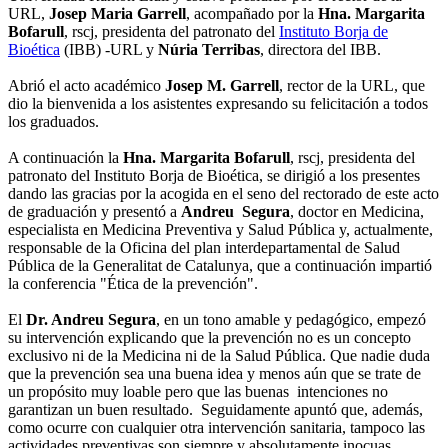
URL,
Josep Maria Garrell
, acompañado por la
Hna. Margarita
Bofarull
, rscj, presidenta del patronato del
Instituto Borja de
Bioética
(IBB) -URL y
Núria Terribas
, directora del IBB.
Abrió el acto académico
Josep M. Garrell
, rector de la URL, que
dio la bienvenida a los asistentes expresando su felicitación a todos
los graduados.
A continuación la
Hna. Margarita Bofarull
, rscj, presidenta del
patronato del Instituto Borja de Bioética, se dirigió a los presentes
dando las gracias por la acogida en el seno del rectorado de este acto
de graduación y presentó a
Andreu Segura
, doctor en Medicina,
especialista en Medicina Preventiva y Salud Pública y, actualmente,
responsable de la Oficina del plan interdepartamental de Salud
Pública de la Generalitat de Catalunya, que a continuación impartió
la conferencia "Ética de la prevención".
El
Dr. Andreu Segura
, en un tono amable y pedagógico, empezó
su intervención explicando que la prevención no es un concepto
exclusivo ni de la Medicina ni de la Salud Pública. Que nadie duda
que la prevención sea una buena idea y menos aún que se trate de
un propósito muy loable pero que las buenas intenciones no
garantizan un buen resultado. Seguidamente apuntó que, además,
como ocurre con cualquier otra intervención sanitaria, tampoco las
actividades preventivas son siempre y absolutamente inocuas.