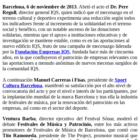
Barcelona, 6 de noviembre de 2013
. Abrió el acto el
Dr. Pere
Regull
, director general IQS, quien indicó que el mecenazgo en el
terreno cultural y deportivo experimenta una reducción según todos
los indicadores frente al incremento de la solidaridad en el terreno
social y benéfico, con un notable ascenso de las donaciones
solidarias, mientras que el apoyo a instituciones educativas y de
investigación se mantiene estable, como es en las aportaciones al
nuevo edificio IQS, fruto de una campaña de mecenazgo liderada
por la
Fundación Empresas IQS
, fundada hace más de cincuenta
años, en la que confluyeron el patrocinio de empresas relevantes con
las aportaciones a menudo anónimas de nuevos mecenas surgidos de
la comunidad IQS.
A continuación
Manuel Carreras i Fisas
, presidente de
Sport
Cultura Barcelona
, manifestó su satisfacción por el alto nivel de
convocatoria del acto y por el nivel e interés de los participantes, por
la implantación mundial de la marca Barcelona y tras ella la industria
de festivales de música, por la renovación del patrocinio en las
empresas, así como en el sector del deporte.
Ventura Barba
, director ejecutivo del Festival Sónar, moderó el
debate
Festivales de Música y Patrocinio,
entre los más activos
promotores de Festivales de Música de Barcelona, que contó con
Tito Ramoneda
, presidente de The Project, promotor musical que