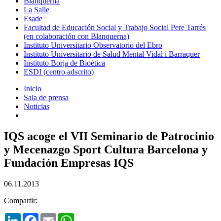
Blanquerna
La Salle
Esade
Facultad de Educación Social y Trabajo Social Pere Tarrés
(en colaboración con Blanquerna)
Instituto Universitario Observatorio del Ebro
Instituto Universitario de Salud Mental Vidal i Barraquer
Instituto Borja de Bioética
ESDI (centro adscrito)
Inicio
Sala de prensa
Noticias
IQS acoge el VII Seminario de Patrocinio
y Mecenazgo Sport Cultura Barcelona y
Fundación Empresas IQS
06.11.2013
Compartir:
LinkedIn
Facebook
Email
WhatsApp