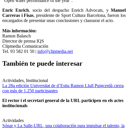
"Open water performance of the year".
Enric Enrich
, socio del despacho Enrich Advocats, y
Manuel
Carreras i Fisas
, presidente de Sport Cultura Barcelona, fueron los
encargados de presentar unas conclusiones y clausurar el acto.
Más información:
Ramon Balasch
Director de prensa IQS
Clipmedia Comunicación
Tel. 93 582 01 50 |
info@clipmedia.net
También te puede interesar
Actividades, Institucional
La 28a edición Universitat de d’Estiu Ramon Llull Puigcerdà cierra
con más de 1.250 participantes
El rector i el secretari general de la URL participen en els actes
institucionals
Actividades
Sónar y La Salle-URL, una colaboración para impulsar el talento, la