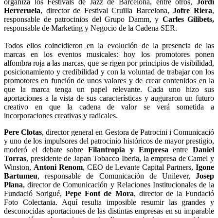
organiza los Festivals de Jazz de Barcelona, entre otros,
Jordi
Herreruela
, director de Festival Cruïlla Barcelona,
Jofre Riera
,
responsable de patrocinios del Grupo Damm, y
Carles Gilibets,
responsable de Marketing y Negocio de la Cadena SER.
Todos ellos coincidieron en la evolución de la presencia de las
marcas en los eventos musicales: hoy los promotores ponen
alfombra roja a las marcas, que se rigen por principios de visibilidad,
posicionamiento y credibilidad y con la voluntad de trabajar con los
promotores en función de unos valores y de crear contenidos en la
que la marca tenga un papel relevante. Cada uno hizo sus
aportaciones a la vista de sus características y auguraron un futuro
creativo en que la cadena de valor se verá sometida a
incorporaciones creativas y radicales.
Pere Clotas
, director general en Gestora de Patrocini i Comunicació
y uno de los impulsores del patrocinio históricos de mayor prestigio,
moderó el debate sobre
Filantropía y Empresa
entre
Daniel
Torras
, presidente de Japan Tobacco Iberia, la empresa de Camel y
Winston,
Antoni Renom
, CEO de Levante Capital Partners,
Igone
Bartumeu
, responsable de Comunicación de Unilever,
Josep
Plana
, director de Comunicación y Relaciones Institucionales de la
Fundació Sorigué,
Pepe Font de Mora
, director de la Fundació
Foto Colectania. Aquí resulta imposible resumir las grandes y
desconocidas aportaciones de las distintas empresas en su imparable