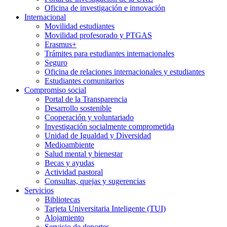
Oficina de investigación e innovación
Internacional
Movilidad estudiantes
Movilidad profesorado y PTGAS
Erasmus+
Trámites para estudiantes internacionales
Seguro
Oficina de relaciones internacionales y estudiantes
Estudiantes comunitarios
Compromiso social
Portal de la Transparencia
Desarrollo sostenible
Cooperación y voluntariado
Investigación socialmente comprometida
Unidad de Igualdad y Diversidad
Medioambiente
Salud mental y bienestar
Becas y ayudas
Actividad pastoral
Consultas, quejas y sugerencias
Servicios
Bibliotecas
Tarjeta Universitaria Inteligente (TUI)
Alojamiento
Servicio de deportes