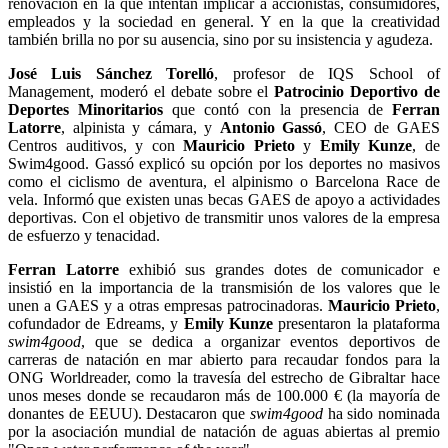
renovación en la que intentan implicar a accionistas, consumidores,
empleados y la sociedad en general. Y en la que la creatividad
también brilla no por su ausencia, sino por su insistencia y agudeza.
José Luis Sánchez Torelló
, profesor de IQS School of
Management, moderó el debate sobre el
Patrocinio Deportivo de
Deportes Minoritarios
que contó con la presencia de
Ferran
Latorre
, alpinista y cámara, y
Antonio Gassó
, CEO de GAES
Centros auditivos, y con
Mauricio Prieto
y
Emily Kunze
, de
Swim4good. Gassó explicó su opción por los deportes no masivos
como el ciclismo de aventura, el alpinismo o Barcelona Race de
vela. Informó que existen unas becas GAES de apoyo a actividades
deportivas. Con el objetivo de transmitir unos valores de la empresa
de esfuerzo y tenacidad.
Ferran Latorre
exhibió sus grandes dotes de comunicador e
insistió en la importancia de la transmisión de los valores que le
unen a GAES y a otras empresas patrocinadoras.
Mauricio Prieto
,
cofundador de Edreams, y
Emily Kunze
presentaron la plataforma
swim4good
, que se dedica a organizar eventos deportivos de
carreras de natación en mar abierto para recaudar fondos para la
ONG Worldreader, como la travesía del estrecho de Gibraltar hace
unos meses donde se recaudaron más de 100.000 € (la mayoría de
donantes de EEUU). Destacaron que
swim4good
ha sido nominada
por la asociación mundial de natación de aguas abiertas al premio