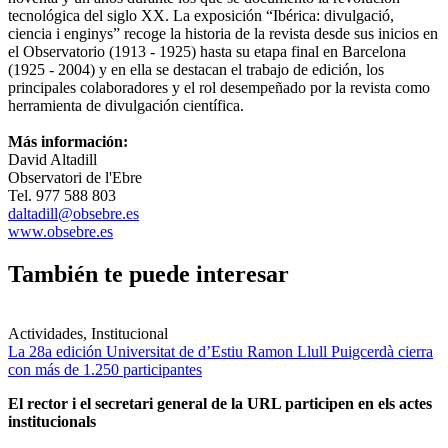
tecnológica del siglo XX. La exposición “Ibérica: divulgació,
ciencia i enginys” recoge la historia de la revista desde sus inicios en
el Observatorio (1913 - 1925) hasta su etapa final en Barcelona
(1925 - 2004) y en ella se destacan el trabajo de edición, los
principales colaboradores y el rol desempeñado por la revista como
herramienta de divulgación científica.
Más información:
David Altadill
Observatori de l'Ebre
Tel. 977 588 803
daltadill@obsebre.es
www.obsebre.es
También te puede interesar
Actividades, Institucional
La 28a edición Universitat de d’Estiu Ramon Llull Puigcerdà cierra
con más de 1.250 participantes
El rector i el secretari general de la URL participen en els actes
institucionals