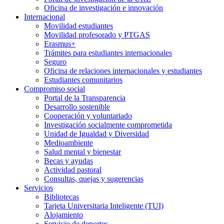
Oficina de investigación e innovación
Internacional
Movilidad estudiantes
Movilidad profesorado y PTGAS
Erasmus+
Trámites para estudiantes internacionales
Seguro
Oficina de relaciones internacionales y estudiantes
Estudiantes comunitarios
Compromiso social
Portal de la Transparencia
Desarrollo sostenible
Cooperación y voluntariado
Investigación socialmente comprometida
Unidad de Igualdad y Diversidad
Medioambiente
Salud mental y bienestar
Becas y ayudas
Actividad pastoral
Consultas, quejas y sugerencias
Servicios
Bibliotecas
Tarjeta Universitaria Inteligente (TUI)
Alojamiento
Servicio de deportes