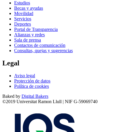
Estudios
Becas y ayudas
Movilidad
Servicios
Deportes
Portal de Transparencia
Alianzas y redes
Sala de prensa
Contactos de comunicación
Consultas, quejas y sugerencias
Legal
Aviso legal
Protección de datos
Política de cookies
Baked by
Digital Bakers
©2019 Universitat Ramon Llull | NIF G-59069740