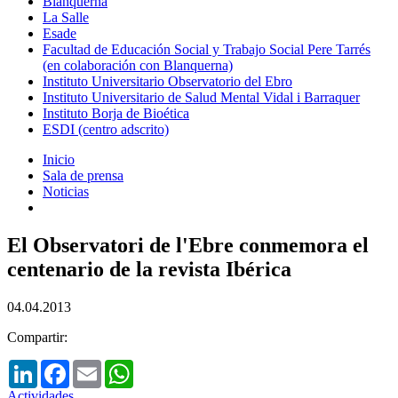
Blanquerna
La Salle
Esade
Facultad de Educación Social y Trabajo Social Pere Tarrés
(en colaboración con Blanquerna)
Instituto Universitario Observatorio del Ebro
Instituto Universitario de Salud Mental Vidal i Barraquer
Instituto Borja de Bioética
ESDI (centro adscrito)
Inicio
Sala de prensa
Noticias
El Observatori de l'Ebre conmemora el
centenario de la revista Ibérica
04.04.2013
Compartir:
LinkedIn
Facebook
Email
WhatsApp
Actividades