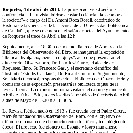
Roquetes, 4 de abril de 2013
. La primera actividad será una
conferencia –“La revista Ibérica: acostar la ciència i la tecnologia a
la societat”– a cargo del Dr. Antoni Roca Rosell, catedrático de
Historia de la Ciencia y de la Técnica de la Universidad Politécnica
de Cataluña, que se celebrará en el salón de actos del Ayuntamiento
de Roquetes el trece de Abril a las 12 h.
Seguidamente, a las 18.30 h del mismo día trece de Abril y en la
Biblioteca del Observatorio del Ebro, se inaugurará la exposición
“Ibérica: divulgació, ciencia i enginys”, acto que presentarán el
director del Observatorio, Dr. Juan José Curto, el alcalde de
Roquetes, Ilmo. Sr. Francesc Gas, y el secretario científico del
“Institut d’Estudis Catalans”, Dr. Ricard Guerrero. Seguidamente, la
Sra. Maria Genescà, responsable de la biblioteca del Observatorio y
comisaria de la exposición presentará la biblioteca digital de la
revista Ibérica. La exposición podrá visitarse el catorce y quince de
Abril de 10 h a 15 h y todos los días laborables de dieciséis de Abril
a diez de Mayo de 15.30 h a 18.30 h.
La Revista Ibérica nació en 1913 y fue creada por el Padre Cirera,
también fundador del Observatorio del Ebro, con el objetivo de
difundir semanalmente el conocimiento científico y tecnológico de la
época. El proyecto fue pionero en España y logró mantenerse
noventa y un años durante los que se documentó la revolución