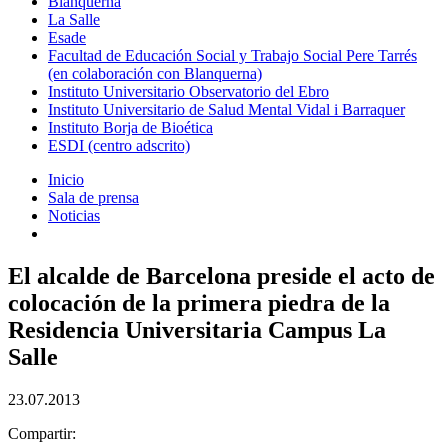
Blanquerna
La Salle
Esade
Facultad de Educación Social y Trabajo Social Pere Tarrés
(en colaboración con Blanquerna)
Instituto Universitario Observatorio del Ebro
Instituto Universitario de Salud Mental Vidal i Barraquer
Instituto Borja de Bioética
ESDI (centro adscrito)
Inicio
Sala de prensa
Noticias
El alcalde de Barcelona preside el acto de
colocación de la primera piedra de la
Residencia Universitaria Campus La
Salle
23.07.2013
Compartir: