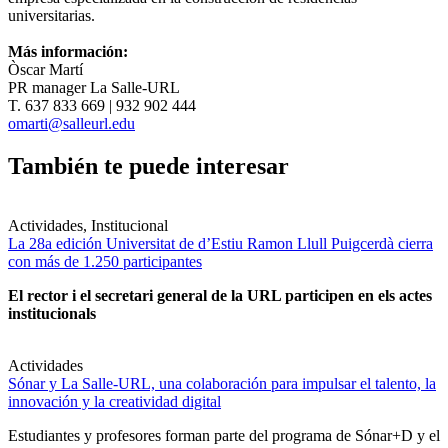
universitarias.
Más información:
Òscar Martí
PR manager La Salle-URL
T. 637 833 669 | 932 902 444
omarti@salleurl.edu
También te puede interesar
Actividades, Institucional
La 28a edición Universitat de d’Estiu Ramon Llull Puigcerdà cierra
con más de 1.250 participantes
El rector i el secretari general de la URL participen en els actes
institucionals
Actividades
Sónar y La Salle-URL, una colaboración para impulsar el talento, la
innovación y la creatividad digital
Estudiantes y profesores forman parte del programa de Sónar+D y el