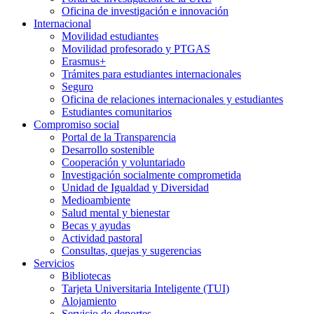
Oficina de investigación e innovación
Internacional
Movilidad estudiantes
Movilidad profesorado y PTGAS
Erasmus+
Trámites para estudiantes internacionales
Seguro
Oficina de relaciones internacionales y estudiantes
Estudiantes comunitarios
Compromiso social
Portal de la Transparencia
Desarrollo sostenible
Cooperación y voluntariado
Investigación socialmente comprometida
Unidad de Igualdad y Diversidad
Medioambiente
Salud mental y bienestar
Becas y ayudas
Actividad pastoral
Consultas, quejas y sugerencias
Servicios
Bibliotecas
Tarjeta Universitaria Inteligente (TUI)
Alojamiento
Servicio de deportes