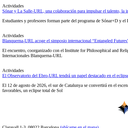
Actividades
Sónar y La Salle-URL, una colaboración para impulsar el talento, la in
Estudiantes y profesores forman parte del programa de Sónar+D y el IA
Actividades
Blanquerna-URL acoge el simposio internacional “Entangled Futures” s
El encuentro, coorganizado con el Institute for Philosophical and Re
Internacionales Blanquerna-URL
Actividades
El Observatorio del Ebro-URL tendrá un papel destacado en el eclipse
El 12 de agosto de 2026, el sur de Catalunya se convertirá en el esc
favorables, un eclipse total de Sol
Claravall 1-3. 08022 Barcelona
(ubícame en el mapa)