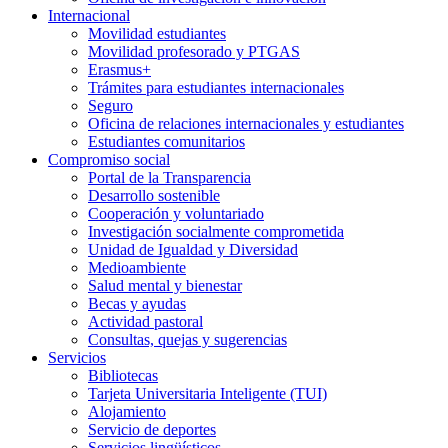
Internacional
Movilidad estudiantes
Movilidad profesorado y PTGAS
Erasmus+
Trámites para estudiantes internacionales
Seguro
Oficina de relaciones internacionales y estudiantes
Estudiantes comunitarios
Compromiso social
Portal de la Transparencia
Desarrollo sostenible
Cooperación y voluntariado
Investigación socialmente comprometida
Unidad de Igualdad y Diversidad
Medioambiente
Salud mental y bienestar
Becas y ayudas
Actividad pastoral
Consultas, quejas y sugerencias
Servicios
Bibliotecas
Tarjeta Universitaria Inteligente (TUI)
Alojamiento
Servicio de deportes
Servicios lingüísticos