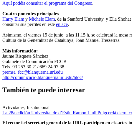
Aquí podéis consultar el programa del Congreso
.
Cuatro ponentes principales
Harry Elam
y
Michele Elam
, de la Stanford University, y Ella Shoha
consultar sus perfiles en este
enlace
.
Asimismo, el viernes 15 de junio, a las 11.15 h, se celebrará la mesa
Cultura de la Generalitat de Catalunya, Joan Manuel Tresserras.
Más información:
Jaume Risquete Sánchez
Gabinete de Comunicación FCCB
Tels. 93 253 30 21/ 669 24 97 38
premsa_fcc@blanquerna.url.edu
http://comunicacio.blanquerna.url.edu/bloc/
También te puede interesar
Actividades, Institucional
La 28a edición Universitat de d’Estiu Ramon Llull Puigcerdà cierra c
El rector i el secretari general de la URL participen en els actes in