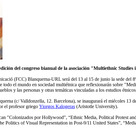
edición del congreso bianual de la asociación "Multiethnic Studies
icació (FCC) Blanquerna-URL será del 13 al 15 de junio la sede del 8º
 todo el mundo en sociedad multiétnica que reflexionarán sobre "Medi
ueblos y las personas y otras temáticas vinculadas a los estudios étnicos
nquerna (c/ Valldonzella, 12. Barcelona), se inaugurará el miécoles 13 d
r el profesor griego
Yiorgos Kalogeras
(Aristotle University).
stacan "Colonizados por Hollywood", “Ethnic Media, Political Protest 
he Politics of Visual Representation in Post-9/11 United States”, “Med