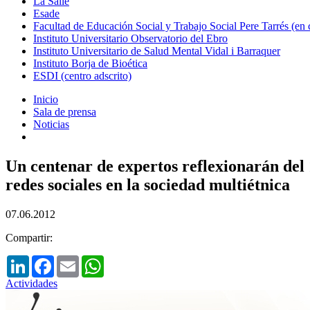
La Salle
Esade
Facultad de Educación Social y Trabajo Social Pere Tarrés (en
Instituto Universitario Observatorio del Ebro
Instituto Universitario de Salud Mental Vidal i Barraquer
Instituto Borja de Bioética
ESDI (centro adscrito)
Inicio
Sala de prensa
Noticias
Un centenar de expertos reflexionarán del 
redes sociales en la sociedad multiétnica
07.06.2012
Compartir:
LinkedIn
Facebook
Email
WhatsApp
Actividades