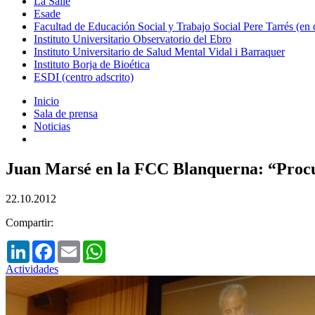
La Salle
Esade
Facultad de Educación Social y Trabajo Social Pere Tarrés (en
Instituto Universitario Observatorio del Ebro
Instituto Universitario de Salud Mental Vidal i Barraquer
Instituto Borja de Bioética
ESDI (centro adscrito)
Inicio
Sala de prensa
Noticias
Juan Marsé en la FCC Blanquerna: “Procur
22.10.2012
Compartir:
LinkedIn
Facebook
Email
WhatsApp
Actividades