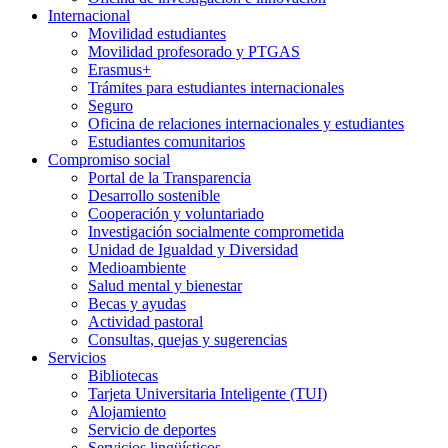
Internacional
Movilidad estudiantes
Movilidad profesorado y PTGAS
Erasmus+
Trámites para estudiantes internacionales
Seguro
Oficina de relaciones internacionales y estudiantes
Estudiantes comunitarios
Compromiso social
Portal de la Transparencia
Desarrollo sostenible
Cooperación y voluntariado
Investigación socialmente comprometida
Unidad de Igualdad y Diversidad
Medioambiente
Salud mental y bienestar
Becas y ayudas
Actividad pastoral
Consultas, quejas y sugerencias
Servicios
Bibliotecas
Tarjeta Universitaria Inteligente (TUI)
Alojamiento
Servicio de deportes
Servicios lingüísticos