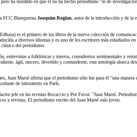
cos pero ha insistido en que él no ha hecho periodismo "ni de investigació
e la FCC Blanquerna
Joaquim Roglan
, autor de la introducción y de la 
dhasa) es el primero de los libros de la nueva colección de comunicac
ducida a diversos idiomas y es uno de los escritores más estudiados en
 clásico del periodismo.
isión, entrevistas a folklóricas y toreros, consultorios sentimentales y re
liente, ágil, sincero, divertido y contundente, esta antología abarca de
ntes, Juan Marsé afirma que el periodismo sólo fue para él "una manera 
udante de laboratorio en París.
tor jefe en las revistas Bocaccio y Por Favor. "Juan Marsé. Periodismo p
dicos y revistas. El periodismo escrito del Juan Marsé más joven.