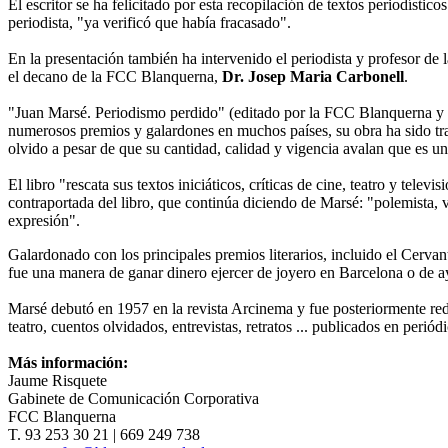
El escritor se ha felicitado por esta recopilación de textos periodísti
periodista, "ya verificó que había fracasado".
En la presentación también ha intervenido el periodista y profesor d
el decano de la FCC Blanquerna,
Dr. Josep Maria Carbonell
.
"Juan Marsé. Periodismo perdido" (editado por la FCC Blanquerna y E
numerosos premios y galardones en muchos países, su obra ha sido tra
olvido a pesar de que su cantidad, calidad y vigencia avalan que es un
El libro "rescata sus textos iniciáticos, críticas de cine, teatro y telev
contraportada del libro, que continúa diciendo de Marsé: "polemista, va
expresión".
Galardonado con los principales premios literarios, incluido el Cerva
fue una manera de ganar dinero ejercer de joyero en Barcelona o de ay
Marsé debutó en 1957 en la revista Arcinema y fue posteriormente redac
teatro, cuentos olvidados, entrevistas, retratos ... publicados en perió
Más información:
Jaume Risquete
Gabinete de Comunicación Corporativa
FCC Blanquerna
T. 93 253 30 21 | 669 249 738