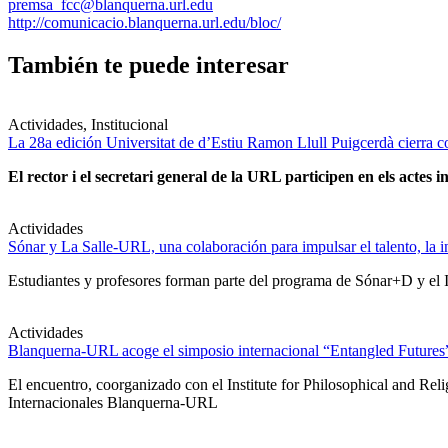
premsa_fcc@blanquerna.url.edu
http://comunicacio.blanquerna.url.edu/bloc/
También te puede interesar
Actividades, Institucional
La 28a edición Universitat de d’Estiu Ramon Llull Puigcerdà cierra c
El rector i el secretari general de la URL participen en els actes in
Actividades
Sónar y La Salle-URL, una colaboración para impulsar el talento, la in
Estudiantes y profesores forman parte del programa de Sónar+D y el IA
Actividades
Blanquerna-URL acoge el simposio internacional “Entangled Futures” s
El encuentro, coorganizado con el Institute for Philosophical and Re
Internacionales Blanquerna-URL