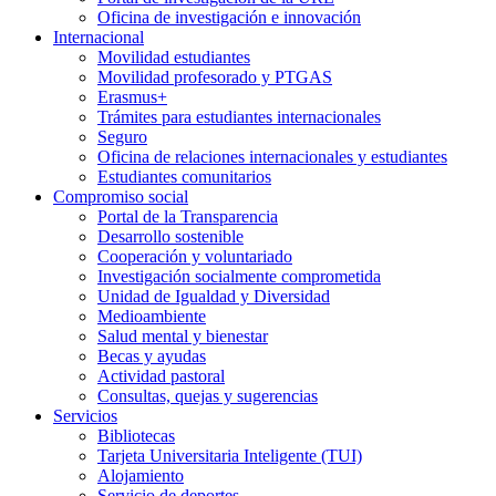
Oficina de investigación e innovación
Internacional
Movilidad estudiantes
Movilidad profesorado y PTGAS
Erasmus+
Trámites para estudiantes internacionales
Seguro
Oficina de relaciones internacionales y estudiantes
Estudiantes comunitarios
Compromiso social
Portal de la Transparencia
Desarrollo sostenible
Cooperación y voluntariado
Investigación socialmente comprometida
Unidad de Igualdad y Diversidad
Medioambiente
Salud mental y bienestar
Becas y ayudas
Actividad pastoral
Consultas, quejas y sugerencias
Servicios
Bibliotecas
Tarjeta Universitaria Inteligente (TUI)
Alojamiento
Servicio de deportes