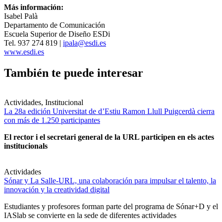
Más información:
Isabel Palà
Departamento de Comunicación
Escuela Superior de Diseño ESDi
Tel. 937 274 819 |
ipala@esdi.es
www.esdi.es
También te puede interesar
Actividades, Institucional
La 28a edición Universitat de d’Estiu Ramon Llull Puigcerdà cierra
con más de 1.250 participantes
El rector i el secretari general de la URL participen en els actes
institucionals
Actividades
Sónar y La Salle-URL, una colaboración para impulsar el talento, la
innovación y la creatividad digital
Estudiantes y profesores forman parte del programa de Sónar+D y el
IASlab se convierte en la sede de diferentes actividades