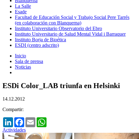
Blanquerna
La Salle
Esade
Facultad de Educación Social y Trabajo Social Pere Tarrés
(en colaboración con Blanquerna)
Instituto Universitario Observatorio del Ebro
Instituto Universitario de Salud Mental Vidal i Barraquer
Instituto Borja de Bioética
ESDI (centro adscrito)
Inicio
Sala de prensa
Noticias
ESDi Color_LAB triunfa en Helsinki
14.12.2012
Compartir:
LinkedIn
Facebook
Email
WhatsApp
Actividades