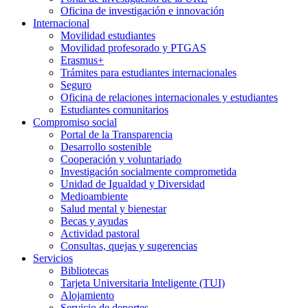
Oficina de investigación e innovación
Internacional
Movilidad estudiantes
Movilidad profesorado y PTGAS
Erasmus+
Trámites para estudiantes internacionales
Seguro
Oficina de relaciones internacionales y estudiantes
Estudiantes comunitarios
Compromiso social
Portal de la Transparencia
Desarrollo sostenible
Cooperación y voluntariado
Investigación socialmente comprometida
Unidad de Igualdad y Diversidad
Medioambiente
Salud mental y bienestar
Becas y ayudas
Actividad pastoral
Consultas, quejas y sugerencias
Servicios
Bibliotecas
Tarjeta Universitaria Inteligente (TUI)
Alojamiento
Servicio de deportes