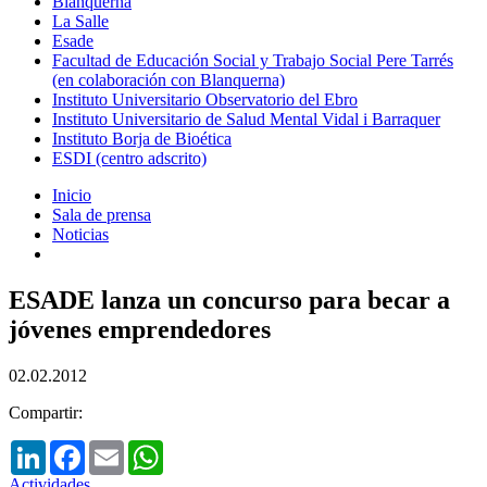
Blanquerna
La Salle
Esade
Facultad de Educación Social y Trabajo Social Pere Tarrés
(en colaboración con Blanquerna)
Instituto Universitario Observatorio del Ebro
Instituto Universitario de Salud Mental Vidal i Barraquer
Instituto Borja de Bioética
ESDI (centro adscrito)
Inicio
Sala de prensa
Noticias
ESADE lanza un concurso para becar a
jóvenes emprendedores
02.02.2012
Compartir:
LinkedIn
Facebook
Email
WhatsApp
Actividades