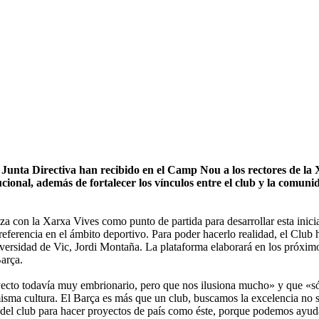
Junta Directiva han recibido en el Camp Nou a los rectores de la 
ucional, además de fortalecer los vínculos entre el club y la comuni
nza con la Xarxa Vives como punto de partida para desarrollar esta inic
referencia en el ámbito deportivo. Para poder hacerlo realidad, el Club 
versidad de Vic, Jordi Montaña. La plataforma elaborará en los próximos
Barça.
oyecto todavía muy embrionario, pero que nos ilusiona mucho» y que «s
sma cultura. El Barça es más que un club, buscamos la excelencia no só
del club para hacer proyectos de país como éste, porque podemos ayudar