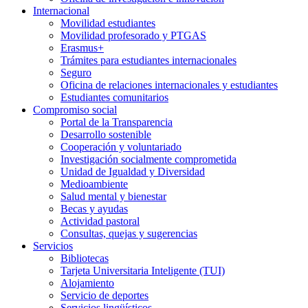
Internacional
Movilidad estudiantes
Movilidad profesorado y PTGAS
Erasmus+
Trámites para estudiantes internacionales
Seguro
Oficina de relaciones internacionales y estudiantes
Estudiantes comunitarios
Compromiso social
Portal de la Transparencia
Desarrollo sostenible
Cooperación y voluntariado
Investigación socialmente comprometida
Unidad de Igualdad y Diversidad
Medioambiente
Salud mental y bienestar
Becas y ayudas
Actividad pastoral
Consultas, quejas y sugerencias
Servicios
Bibliotecas
Tarjeta Universitaria Inteligente (TUI)
Alojamiento
Servicio de deportes
Servicios lingüísticos