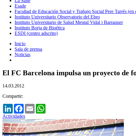
La Salle
Esade
Facultad de Educación Social y Trabajo Social Pere Tarrés (en
Instituto Universitario Observatorio del Ebro
Instituto Universitario de Salud Mental Vidal i Barraquer
Instituto Borja de Bioética
ESDI (centro adscrito)
Inicio
Sala de prensa
Noticias
El FC Barcelona impulsa un proyecto de fo
14.03.2012
Compartir:
LinkedIn
Facebook
Email
WhatsApp
Actividades