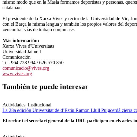
mismo modo que en la Masía formamos deportistas y personas, queremos
catalana».
El presidente de la Xarxa Vives y rector de la Universidad de Vic, J
con el Barça la misma lengua y también los propios valores del deport
«encontrar vías de trabajo conjuntas».
Más información:
Xarxa Vives d'Universitats
Universidad Jaime I
Comunicación
Tel. 964 728 994 / 626 570 850
comunicacio@vives.org
www.vives.org
También te puede interesar
Actividades, Institucional
La 28a edición Universitat de d’Estiu Ramon Llull Puigcerdà cierra c
El rector i el secretari general de la URL participen en els actes in
Actividades