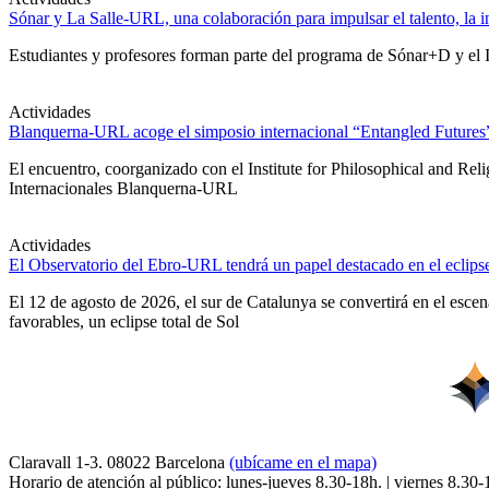
Sónar y La Salle-URL, una colaboración para impulsar el talento, la in
Estudiantes y profesores forman parte del programa de Sónar+D y el IA
Actividades
Blanquerna-URL acoge el simposio internacional “Entangled Futures” s
El encuentro, coorganizado con el Institute for Philosophical and Re
Internacionales Blanquerna-URL
Actividades
El Observatorio del Ebro-URL tendrá un papel destacado en el eclipse
El 12 de agosto de 2026, el sur de Catalunya se convertirá en el esc
favorables, un eclipse total de Sol
Claravall 1-3. 08022 Barcelona
(ubícame en el mapa)
Horario de atención al público: lunes-jueves 8.30-18h. | viernes 8.30-