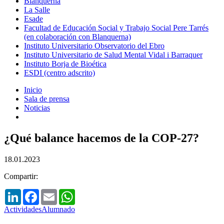
Blanquerna
La Salle
Esade
Facultad de Educación Social y Trabajo Social Pere Tarrés
(en colaboración con Blanquerna)
Instituto Universitario Observatorio del Ebro
Instituto Universitario de Salud Mental Vidal i Barraquer
Instituto Borja de Bioética
ESDI (centro adscrito)
Inicio
Sala de prensa
Noticias
¿Qué balance hacemos de la COP-27?
18.01.2023
Compartir:
LinkedIn
Facebook
Email
WhatsApp
Actividades
Alumnado