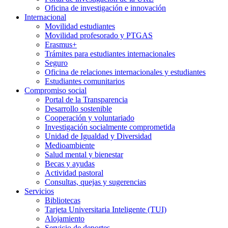
Oficina de investigación e innovación
Internacional
Movilidad estudiantes
Movilidad profesorado y PTGAS
Erasmus+
Trámites para estudiantes internacionales
Seguro
Oficina de relaciones internacionales y estudiantes
Estudiantes comunitarios
Compromiso social
Portal de la Transparencia
Desarrollo sostenible
Cooperación y voluntariado
Investigación socialmente comprometida
Unidad de Igualdad y Diversidad
Medioambiente
Salud mental y bienestar
Becas y ayudas
Actividad pastoral
Consultas, quejas y sugerencias
Servicios
Bibliotecas
Tarjeta Universitaria Inteligente (TUI)
Alojamiento
Servicio de deportes