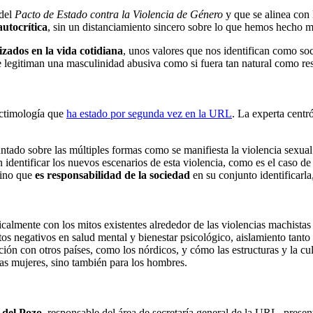
 del
Pacto de Estado contra la Violencia de Género
y que se alinea con
autocrítica
, sin un distanciamiento sincero sobre lo que hemos hecho 
zados en la vida cotidiana
, unos valores que nos identifican como soc
e legitiman una masculinidad abusiva como si fuera tan natural como resp
victimología que
ha estado por segunda vez en la URL
. La experta centr
antado sobre las múltiples formas como se manifiesta la violencia sexual
identificar los nuevos escenarios de esta violencia, como es el caso de 
sino que
es responsabilidad de la sociedad
en su conjunto identificarla
lmente con los mitos existentes alrededor de las violencias machistas y
tos negativos en salud mental y bienestar psicológico, aislamiento tanto
ión con otros países, como los nórdicos, y cómo las estructuras y la cul
las mujeres, sino también para los hombres
.
del Pozo
, responsable del área de secretaría general de la URL, prese