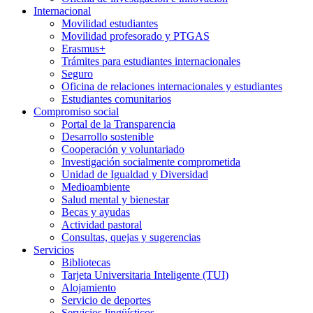
Internacional
Movilidad estudiantes
Movilidad profesorado y PTGAS
Erasmus+
Trámites para estudiantes internacionales
Seguro
Oficina de relaciones internacionales y estudiantes
Estudiantes comunitarios
Compromiso social
Portal de la Transparencia
Desarrollo sostenible
Cooperación y voluntariado
Investigación socialmente comprometida
Unidad de Igualdad y Diversidad
Medioambiente
Salud mental y bienestar
Becas y ayudas
Actividad pastoral
Consultas, quejas y sugerencias
Servicios
Bibliotecas
Tarjeta Universitaria Inteligente (TUI)
Alojamiento
Servicio de deportes
Servicios lingüísticos