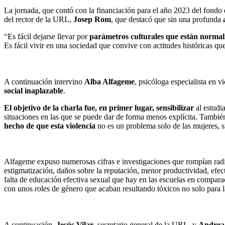
La jornada, que contó con la financiación para el año 2023 del fondo
del rector de la URL,
Josep Rom
, que destacó que sin una profunda
“Es fácil dejarse llevar por
parámetros culturales que están normali
Es fácil vivir en una sociedad que convive con actitudes históricas qu
A continuación intervino
Alba Alfageme
, psicóloga especialista en 
social inaplazable
.
El objetivo de la charla fue, en primer lugar, sensibilizar
al estudi
situaciones en las que se puede dar de forma menos explícita. También 
hecho de que esta violencia
no es un problema solo de las mujeres, 
Alfageme expuso numerosas cifras e investigaciones que rompían radica
estigmatización, daños sobre la reputación, menor productividad, efec
falta de educación efectiva sexual que hay en las escuelas en comparac
con unos roles de género que acaban resultando tóxicos no solo para 
A continuación,
Jesús Vilar
, secretario general de la URL, y
Andrea 