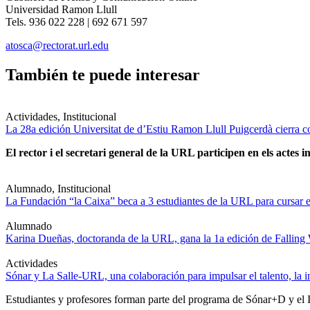
Universidad Ramon Llull
Tels. 936 022 228 | 692 671 597
atosca@rectorat.url.edu
También te puede interesar
Actividades, Institucional
La 28a edición Universitat de d’Estiu Ramon Llull Puigcerdà cierra c
El rector i el secretari general de la URL participen en els actes in
Alumnado, Institucional
La Fundación “la Caixa” beca a 3 estudiantes de la URL para cursar e
Alumnado
Karina Dueñas, doctoranda de la URL, gana la 1a edición de Falling
Actividades
Sónar y La Salle-URL, una colaboración para impulsar el talento, la in
Estudiantes y profesores forman parte del programa de Sónar+D y el IA