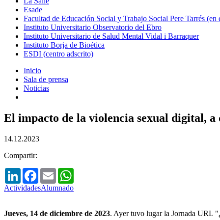
La Salle
Esade
Facultad de Educación Social y Trabajo Social Pere Tarrés (en
Instituto Universitario Observatorio del Ebro
Instituto Universitario de Salud Mental Vidal i Barraquer
Instituto Borja de Bioética
ESDI (centro adscrito)
Inicio
Sala de prensa
Noticias
El impacto de la violencia sexual digital, a
14.12.2023
Compartir:
LinkedIn
Facebook
Email
WhatsApp
Actividades
Alumnado
Jueves, 14 de diciembre de 2023
. Ayer tuvo lugar la Jornada URL "