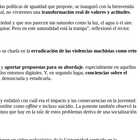
 las políticas de igualdad que propone, se inauguró con la bienvenida
mal, no viviremos una
transformación
real de valores y actitudes
.
iedad y que nos parecen tan naturales como la luz, el agua o el aire.
irar. Pero en este naturalidad está la trampa"
, reflexionó el rector.
ó su charla en la
erradicación de las violencias machistas como reto
 y
aportar propuestas para su abordaje
, especialmente en aquellas
los entornos digitales. Y, en segundo lugar,
concienciar sobre el
, denunciarla y erradicarla.
 enfatizó con cuál era el impacto y las consecuencias en la juventud:
online
como
offline
e incluso suicidio. La ponente también observó la
tura que hay en la raíz de estos problemas deriva de una socialización
ntaron un video pedagógico de la Universidad centrado en la