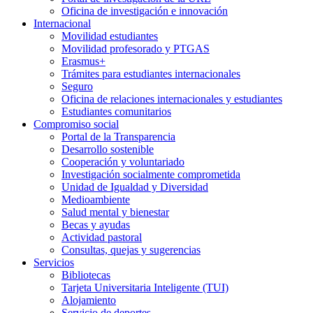
Oficina de investigación e innovación
Internacional
Movilidad estudiantes
Movilidad profesorado y PTGAS
Erasmus+
Trámites para estudiantes internacionales
Seguro
Oficina de relaciones internacionales y estudiantes
Estudiantes comunitarios
Compromiso social
Portal de la Transparencia
Desarrollo sostenible
Cooperación y voluntariado
Investigación socialmente comprometida
Unidad de Igualdad y Diversidad
Medioambiente
Salud mental y bienestar
Becas y ayudas
Actividad pastoral
Consultas, quejas y sugerencias
Servicios
Bibliotecas
Tarjeta Universitaria Inteligente (TUI)
Alojamiento
Servicio de deportes