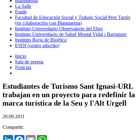
Blanquerna
La Salle
Esade
Facultad de Educación Social y Trabajo Social Pere Tarrés
(en colaboración con Blanquerna)
Instituto Universitario Observatorio del Ebro
Instituto Universitario de Salud Mental Vidal i Barraquer
Instituto Borja de Bioética
ESDI (centro adscrito)
Inicio
Sala de prensa
Noticias
Estudiantes de Turismo Sant Ignasi-URL
trabajan en un proyecto para redefinir la
marca turística de la Seu y l'Alt Urgell
20.09.2011
Compartir:
LinkedIn
Facebook
Email
WhatsApp