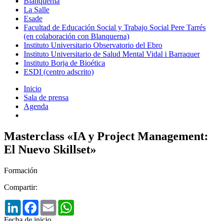
Blanquerna
La Salle
Esade
Facultad de Educación Social y Trabajo Social Pere Tarrés
(en colaboración con Blanquerna)
Instituto Universitario Observatorio del Ebro
Instituto Universitario de Salud Mental Vidal i Barraquer
Instituto Borja de Bioética
ESDI (centro adscrito)
Inicio
Sala de prensa
Agenda
Masterclass «IA y Project Management:
El Nuevo Skillset»
Formación
Compartir:
LinkedIn
Facebook
Email
WhatsApp
Fecha de inicio