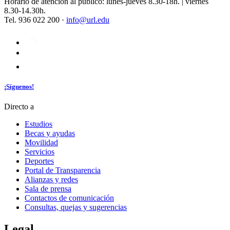
Horario de atención al público: lunes-jueves 8.30-18h. | viernes
8.30-14.30h.
Tel. 936 022 200 ·
info@url.edu
¡Síguenos!
Directo a
Estudios
Becas y ayudas
Movilidad
Servicios
Deportes
Portal de Transparencia
Alianzas y redes
Sala de prensa
Contactos de comunicación
Consultas, quejas y sugerencias
Legal