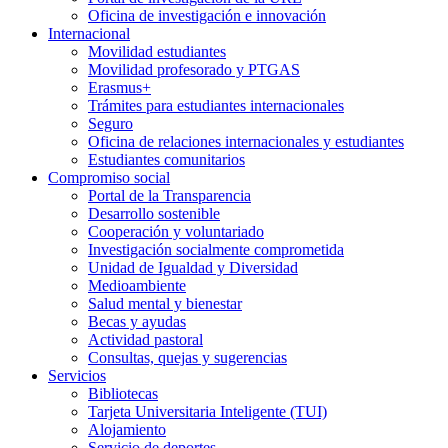
Oficina de investigación e innovación
Internacional
Movilidad estudiantes
Movilidad profesorado y PTGAS
Erasmus+
Trámites para estudiantes internacionales
Seguro
Oficina de relaciones internacionales y estudiantes
Estudiantes comunitarios
Compromiso social
Portal de la Transparencia
Desarrollo sostenible
Cooperación y voluntariado
Investigación socialmente comprometida
Unidad de Igualdad y Diversidad
Medioambiente
Salud mental y bienestar
Becas y ayudas
Actividad pastoral
Consultas, quejas y sugerencias
Servicios
Bibliotecas
Tarjeta Universitaria Inteligente (TUI)
Alojamiento
Servicio de deportes