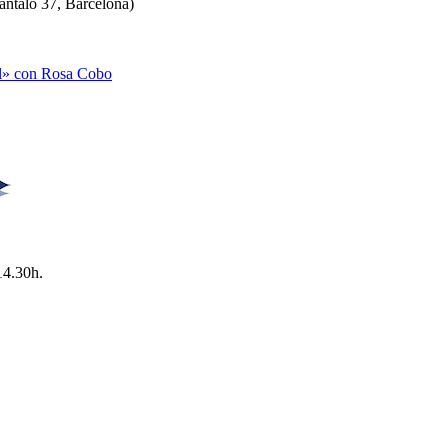
antaló 37, Barcelona)
al» con Rosa Cobo
14.30h.