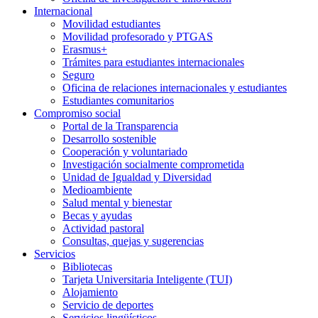
Internacional
Movilidad estudiantes
Movilidad profesorado y PTGAS
Erasmus+
Trámites para estudiantes internacionales
Seguro
Oficina de relaciones internacionales y estudiantes
Estudiantes comunitarios
Compromiso social
Portal de la Transparencia
Desarrollo sostenible
Cooperación y voluntariado
Investigación socialmente comprometida
Unidad de Igualdad y Diversidad
Medioambiente
Salud mental y bienestar
Becas y ayudas
Actividad pastoral
Consultas, quejas y sugerencias
Servicios
Bibliotecas
Tarjeta Universitaria Inteligente (TUI)
Alojamiento
Servicio de deportes
Servicios lingüísticos