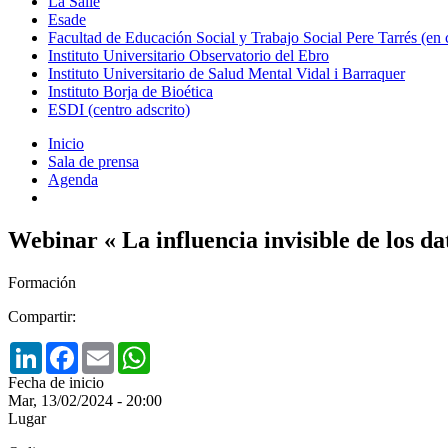
La Salle
Esade
Facultad de Educación Social y Trabajo Social Pere Tarrés (en
Instituto Universitario Observatorio del Ebro
Instituto Universitario de Salud Mental Vidal i Barraquer
Instituto Borja de Bioética
ESDI (centro adscrito)
Inicio
Sala de prensa
Agenda
Webinar « La influencia invisible de los da
Formación
Compartir:
LinkedIn
Facebook
Email
WhatsApp
Fecha de inicio
Mar, 13/02/2024 - 20:00
Lugar