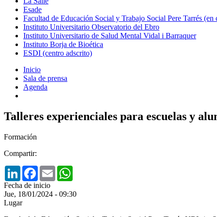
La Salle
Esade
Facultad de Educación Social y Trabajo Social Pere Tarrés (en
Instituto Universitario Observatorio del Ebro
Instituto Universitario de Salud Mental Vidal i Barraquer
Instituto Borja de Bioética
ESDI (centro adscrito)
Inicio
Sala de prensa
Agenda
Talleres experienciales para escuelas y a
Formación
Compartir:
LinkedIn
Facebook
Email
WhatsApp
Fecha de inicio
Jue, 18/01/2024 - 09:30
Lugar