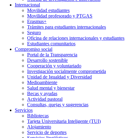
Internacional
Movilidad estudiantes
Movilidad profesorado y PTGAS
Erasmus+
Trámites para estudiantes internacionales
Seguro
Oficina de relaciones internacionales y estudiantes
Estudiantes comunitarios
Compromiso social
Portal de la Transparencia
Desarrollo sostenible
Cooperación y voluntariado
Investigación socialmente comprometida
Unidad de Igualdad y Diversidad
Medioambiente
Salud mental y bienestar
Becas y ayudas
Actividad pastoral
Consultas, quejas y sugerencias
Servicios
Bibliotecas
Tarjeta Universitaria Inteligente (TUI)
Alojamiento
Servicio de deportes
Servicios lingüísticos