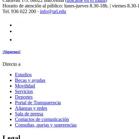
Claravall 1-3. 08022 Barcelona
(ubícame en el mapa)
Horario de atención al público: lunes-jueves 8.30-18h. | viernes 8.30-
Tel. 936 022 200 ·
info@url.edu
¡Síguenos!
Directo a
Estudios
Becas y ayudas
Movilidad
Servicios
Deportes
Portal de Transparencia
Alianzas y redes
Sala de prensa
Contactos de comunicación
Consultas, quejas y sugerencias
Legal