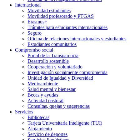
Internacional
Movilidad estudiantes
Movilidad profesorado y PTGAS
Erasmus+
Trámites para estudiantes internacionales
Seguro
Oficina de relaciones internacionales y estudiantes
Estudiantes comunitarios
Compromiso social
Portal de la Transparencia
Desarrollo sostenible
Cooperación y voluntariado
Investigación socialmente comprometida
Unidad de Igualdad y Diversidad
Medioambiente
Salud mental y bienestar
Becas y ayudas
Actividad pastoral
Consultas, quejas y sugerencias
Servicios
Bibliotecas
Tarjeta Universitaria Inteligente (TUI)
Alojamiento
Servicio de deportes
Servicios lingüísticos