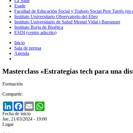
La Salle
Esade
Facultad de Educación Social y Trabajo Social Pere Tarrés (en
Instituto Universitario Observatorio del Ebro
Instituto Universitario de Salud Mental Vidal i Barraquer
Instituto Borja de Bioética
ESDI (centro adscrito)
Inicio
Sala de prensa
Agenda
Masterclass «Estrategias tech para una dis
Formación
Compartir:
LinkedIn
Facebook
Email
WhatsApp
Fecha de inicio
Jue, 21/03/2024 - 19:00
Lugar