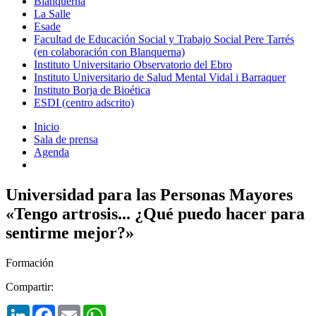
Blanquerna
La Salle
Esade
Facultad de Educación Social y Trabajo Social Pere Tarrés
(en colaboración con Blanquerna)
Instituto Universitario Observatorio del Ebro
Instituto Universitario de Salud Mental Vidal i Barraquer
Instituto Borja de Bioética
ESDI (centro adscrito)
Inicio
Sala de prensa
Agenda
Universidad para las Personas Mayores
«Tengo artrosis... ¿Qué puedo hacer para
sentirme mejor?»
Formación
Compartir:
LinkedIn
Facebook
Email
WhatsApp