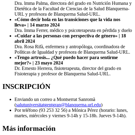
Dra. lmma Palma, directora del grado en Nutrición Humana y
Dietética de la Facultad de Ciencias de la Salud Blanquerna-
URL y profesora de Blanquerna Salud-URL.
«Cómo decir hola en las transiciones que la vida nos
lleva» | 14 marzo 2024
Dra. Imma Ferrer, médico y psicoterapeuta en pérdida y duelo
«Cuidar a las personas con perspectiva de género» | 18
abril 2024
Dra. Rosa Rifà, enfermera y antropóloga, coordinadora de
Políticas de Igualdad y profesora de Blanquerna Salud-URL.
«Tengo artrosis... ¿Qué puedo hacer para sentirme
mejor?» | 23 mayo 2024
Dr. Ernesto Herrera, fisioterapeuta, director del grado en
Fisioterapia y profesor de Blanquerna Salud-URL.
INSCRIPCIÓN
Enviando un correo a Montserrat Sanromà
(
salutuniversitatgentgran@blanquerna.url.edu
)
Por teléfono (93 253 32 56) a Mónica Pérez (horario: lunes,
martes, miércoles y viernes 9-14h y 15-18h. Jueves 9-14h).
Más información