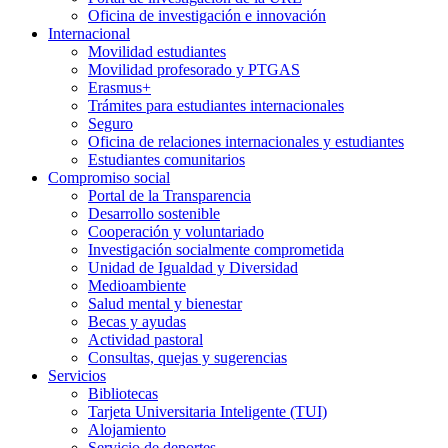
Oficina de investigación e innovación
Internacional
Movilidad estudiantes
Movilidad profesorado y PTGAS
Erasmus+
Trámites para estudiantes internacionales
Seguro
Oficina de relaciones internacionales y estudiantes
Estudiantes comunitarios
Compromiso social
Portal de la Transparencia
Desarrollo sostenible
Cooperación y voluntariado
Investigación socialmente comprometida
Unidad de Igualdad y Diversidad
Medioambiente
Salud mental y bienestar
Becas y ayudas
Actividad pastoral
Consultas, quejas y sugerencias
Servicios
Bibliotecas
Tarjeta Universitaria Inteligente (TUI)
Alojamiento
Servicio de deportes