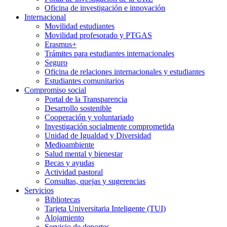
Oficina de investigación e innovación
Internacional
Movilidad estudiantes
Movilidad profesorado y PTGAS
Erasmus+
Trámites para estudiantes internacionales
Seguro
Oficina de relaciones internacionales y estudiantes
Estudiantes comunitarios
Compromiso social
Portal de la Transparencia
Desarrollo sostenible
Cooperación y voluntariado
Investigación socialmente comprometida
Unidad de Igualdad y Diversidad
Medioambiente
Salud mental y bienestar
Becas y ayudas
Actividad pastoral
Consultas, quejas y sugerencias
Servicios
Bibliotecas
Tarjeta Universitaria Inteligente (TUI)
Alojamiento
Servicio de deportes