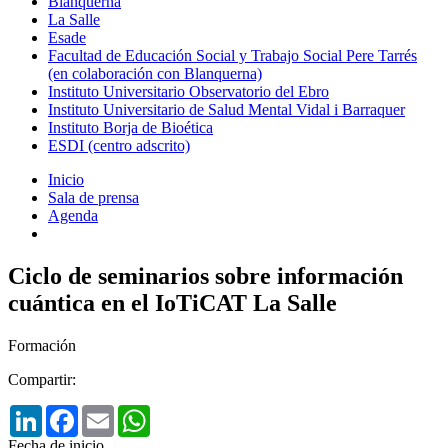
Blanquerna
La Salle
Esade
Facultad de Educación Social y Trabajo Social Pere Tarrés
(en colaboración con Blanquerna)
Instituto Universitario Observatorio del Ebro
Instituto Universitario de Salud Mental Vidal i Barraquer
Instituto Borja de Bioética
ESDI (centro adscrito)
Inicio
Sala de prensa
Agenda
Ciclo de seminarios sobre información
cuántica en el IoTiCAT La Salle
Formación
Compartir:
LinkedIn
Facebook
Email
WhatsApp
Fecha de inicio