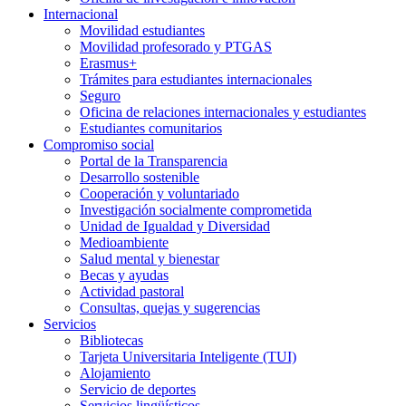
Internacional
Movilidad estudiantes
Movilidad profesorado y PTGAS
Erasmus+
Trámites para estudiantes internacionales
Seguro
Oficina de relaciones internacionales y estudiantes
Estudiantes comunitarios
Compromiso social
Portal de la Transparencia
Desarrollo sostenible
Cooperación y voluntariado
Investigación socialmente comprometida
Unidad de Igualdad y Diversidad
Medioambiente
Salud mental y bienestar
Becas y ayudas
Actividad pastoral
Consultas, quejas y sugerencias
Servicios
Bibliotecas
Tarjeta Universitaria Inteligente (TUI)
Alojamiento
Servicio de deportes
Servicios lingüísticos