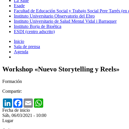
La Salle
Esade
Facultad de Educación Social y Trabajo Social Pere Tarrés (en
Instituto Universitario Observatorio del Ebro
Instituto Universitario de Salud Mental Vidal i Barraquer
Instituto Borja de Bioética
ESDI (centro adscrito)
Inicio
Sala de prensa
Agenda
Workshop «Nuevo Storytelling y Reels»
Formación
Compartir:
LinkedIn
Facebook
Email
WhatsApp
Fecha de inicio
Sáb, 06/03/2021 - 10:00
Lugar