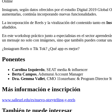
Online
Instagram, según datos ofrecidos por el estudio Digital 2019 Global 
aumentarlas, continúa incorporando nuevas funcionalidades.
La incorporación de Reels y la viralización del contenido tanto en
In
añadidos.
En este workshop práctico junto a especialistas en el sector aprenderá
un mensaje no solo con imágenes, sino que también puedes contar una 
¿Instagram Reels o Tik Tok? ¿Qué app es mejor?
Ponentes
Carolina Izquierdo
, SEAT media & influencer
Berta Campos
, Adsmurai Account Manager
Dra. Gemma Vallet
, CMO 11onzebanc & Program Director Mas
Más información e inscripción
www.salleurl.edu/es/nuevo-storytelling-y-reels
También te puede interesar