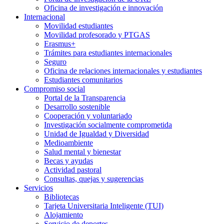
Oficina de investigación e innovación
Internacional
Movilidad estudiantes
Movilidad profesorado y PTGAS
Erasmus+
Trámites para estudiantes internacionales
Seguro
Oficina de relaciones internacionales y estudiantes
Estudiantes comunitarios
Compromiso social
Portal de la Transparencia
Desarrollo sostenible
Cooperación y voluntariado
Investigación socialmente comprometida
Unidad de Igualdad y Diversidad
Medioambiente
Salud mental y bienestar
Becas y ayudas
Actividad pastoral
Consultas, quejas y sugerencias
Servicios
Bibliotecas
Tarjeta Universitaria Inteligente (TUI)
Alojamiento
Servicio de deportes