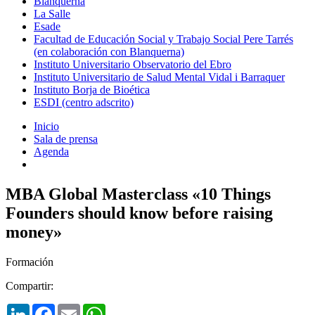
Blanquerna
La Salle
Esade
Facultad de Educación Social y Trabajo Social Pere Tarrés
(en colaboración con Blanquerna)
Instituto Universitario Observatorio del Ebro
Instituto Universitario de Salud Mental Vidal i Barraquer
Instituto Borja de Bioética
ESDI (centro adscrito)
Inicio
Sala de prensa
Agenda
MBA Global Masterclass «10 Things
Founders should know before raising
money»
Formación
Compartir:
LinkedIn
Facebook
Email
WhatsApp