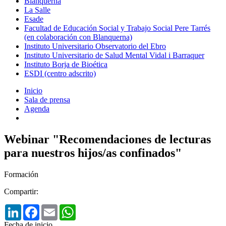
Blanquerna
La Salle
Esade
Facultad de Educación Social y Trabajo Social Pere Tarrés
(en colaboración con Blanquerna)
Instituto Universitario Observatorio del Ebro
Instituto Universitario de Salud Mental Vidal i Barraquer
Instituto Borja de Bioética
ESDI (centro adscrito)
Inicio
Sala de prensa
Agenda
Webinar "Recomendaciones de lecturas
para nuestros hijos/as confinados"
Formación
Compartir:
LinkedIn
Facebook
Email
WhatsApp
Fecha de inicio