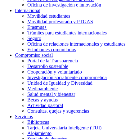
Oficina de investigación e innovación
Internacional
Movilidad estudiantes
Movilidad profesorado y PTGAS
Erasmus+
Trámites para estudiantes internacionales
Seguro
Oficina de relaciones internacionales y estudiantes
Estudiantes comunitarios
Compromiso social
Portal de la Transparencia
Desarrollo sostenible
Cooperación y voluntariado
Investigación socialmente comprometida
Unidad de Igualdad y Diversidad
Medioambiente
Salud mental y bienestar
Becas y ayudas
Actividad pastoral
Consultas, quejas y sugerencias
Servicios
Bibliotecas
Tarjeta Universitaria Inteligente (TUI)
Alojamiento
Servicio de deportes