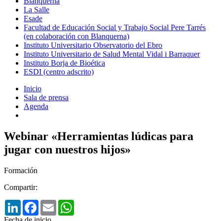
Blanquerna
La Salle
Esade
Facultad de Educación Social y Trabajo Social Pere Tarrés
(en colaboración con Blanquerna)
Instituto Universitario Observatorio del Ebro
Instituto Universitario de Salud Mental Vidal i Barraquer
Instituto Borja de Bioética
ESDI (centro adscrito)
Inicio
Sala de prensa
Agenda
Webinar «Herramientas lúdicas para
jugar con nuestros hijos»
Formación
Compartir:
LinkedIn
Facebook
Email
WhatsApp
Fecha de inicio