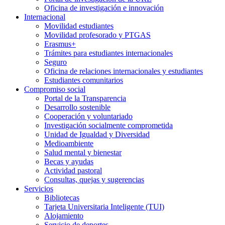
Oficina de investigación e innovación
Internacional
Movilidad estudiantes
Movilidad profesorado y PTGAS
Erasmus+
Trámites para estudiantes internacionales
Seguro
Oficina de relaciones internacionales y estudiantes
Estudiantes comunitarios
Compromiso social
Portal de la Transparencia
Desarrollo sostenible
Cooperación y voluntariado
Investigación socialmente comprometida
Unidad de Igualdad y Diversidad
Medioambiente
Salud mental y bienestar
Becas y ayudas
Actividad pastoral
Consultas, quejas y sugerencias
Servicios
Bibliotecas
Tarjeta Universitaria Inteligente (TUI)
Alojamiento
Servicio de deportes