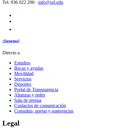
Tel. 936 022 200 ·
info@url.edu
¡Síguenos!
Directo a
Estudios
Becas y ayudas
Movilidad
Servicios
Deportes
Portal de Transparencia
Alianzas y redes
Sala de prensa
Contactos de comunicación
Consultas, quejas y sugerencias
Legal