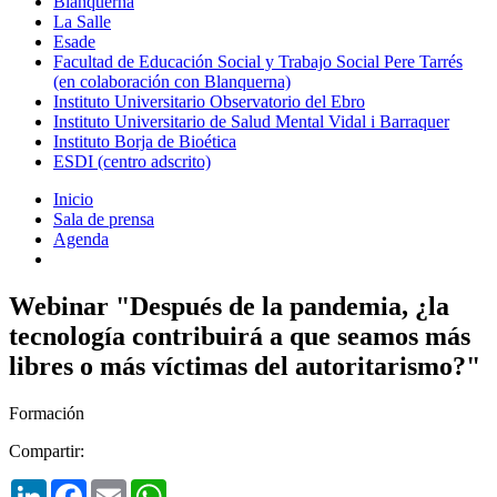
Blanquerna
La Salle
Esade
Facultad de Educación Social y Trabajo Social Pere Tarrés
(en colaboración con Blanquerna)
Instituto Universitario Observatorio del Ebro
Instituto Universitario de Salud Mental Vidal i Barraquer
Instituto Borja de Bioética
ESDI (centro adscrito)
Inicio
Sala de prensa
Agenda
Webinar "Después de la pandemia, ¿la
tecnología contribuirá a que seamos más
libres o más víctimas del autoritarismo?"
Formación
Compartir:
LinkedIn
Facebook
Email
WhatsApp