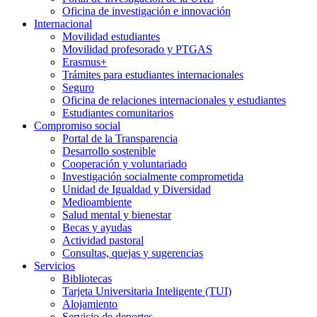
Oficina de investigación e innovación
Internacional
Movilidad estudiantes
Movilidad profesorado y PTGAS
Erasmus+
Trámites para estudiantes internacionales
Seguro
Oficina de relaciones internacionales y estudiantes
Estudiantes comunitarios
Compromiso social
Portal de la Transparencia
Desarrollo sostenible
Cooperación y voluntariado
Investigación socialmente comprometida
Unidad de Igualdad y Diversidad
Medioambiente
Salud mental y bienestar
Becas y ayudas
Actividad pastoral
Consultas, quejas y sugerencias
Servicios
Bibliotecas
Tarjeta Universitaria Inteligente (TUI)
Alojamiento
Servicio de deportes