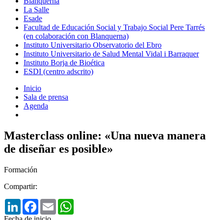
Blanquerna
La Salle
Esade
Facultad de Educación Social y Trabajo Social Pere Tarrés
(en colaboración con Blanquerna)
Instituto Universitario Observatorio del Ebro
Instituto Universitario de Salud Mental Vidal i Barraquer
Instituto Borja de Bioética
ESDI (centro adscrito)
Inicio
Sala de prensa
Agenda
Masterclass online: «Una nueva manera
de diseñar es posible»
Formación
Compartir:
LinkedIn
Facebook
Email
WhatsApp
Fecha de inicio