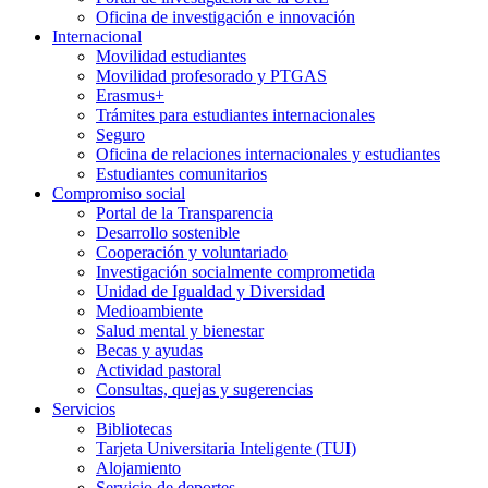
Oficina de investigación e innovación
Internacional
Movilidad estudiantes
Movilidad profesorado y PTGAS
Erasmus+
Trámites para estudiantes internacionales
Seguro
Oficina de relaciones internacionales y estudiantes
Estudiantes comunitarios
Compromiso social
Portal de la Transparencia
Desarrollo sostenible
Cooperación y voluntariado
Investigación socialmente comprometida
Unidad de Igualdad y Diversidad
Medioambiente
Salud mental y bienestar
Becas y ayudas
Actividad pastoral
Consultas, quejas y sugerencias
Servicios
Bibliotecas
Tarjeta Universitaria Inteligente (TUI)
Alojamiento
Servicio de deportes