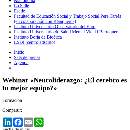
Blanquerna
La Salle
Esade
Facultad de Educación Social y Trabajo Social Pere Tarrés
(en colaboración con Blanquerna)
Instituto Universitario Observatorio del Ebro
Instituto Universitario de Salud Mental Vidal i Barraquer
Instituto Borja de Bioética
ESDI (centro adscrito)
Inicio
Sala de prensa
Agenda
Webinar «Neuroliderazgo: ¿El cerebro es
tu mejor equipo?»
Formación
Compartir:
LinkedIn
Facebook
Email
WhatsApp
Fecha de inicio