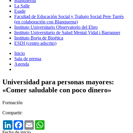
Blanquerna
La Salle
Esade
Facultad de Educación Social y Trabajo Social Pere Tarrés
(en colaboración con Blanquerna)
Instituto Universitario Observatorio del Ebro
Instituto Universitario de Salud Mental Vidal i Barraquer
Instituto Borja de Bioética
ESDI (centro adscrito)
Inicio
Sala de prensa
Agenda
Universidad para personas mayores:
«Comer saludable con poco dinero»
Formación
Compartir:
LinkedIn
Facebook
Email
WhatsApp
Fecha de inicio