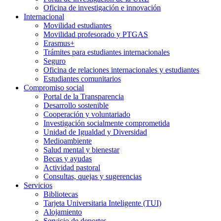
Oficina de investigación e innovación
Internacional
Movilidad estudiantes
Movilidad profesorado y PTGAS
Erasmus+
Trámites para estudiantes internacionales
Seguro
Oficina de relaciones internacionales y estudiantes
Estudiantes comunitarios
Compromiso social
Portal de la Transparencia
Desarrollo sostenible
Cooperación y voluntariado
Investigación socialmente comprometida
Unidad de Igualdad y Diversidad
Medioambiente
Salud mental y bienestar
Becas y ayudas
Actividad pastoral
Consultas, quejas y sugerencias
Servicios
Bibliotecas
Tarjeta Universitaria Inteligente (TUI)
Alojamiento
Servicio de deportes