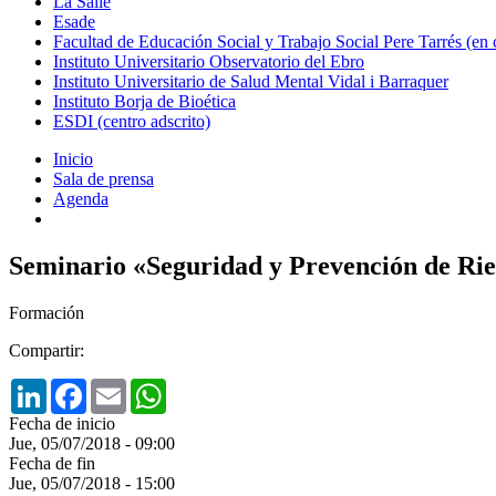
La Salle
Esade
Facultad de Educación Social y Trabajo Social Pere Tarrés (en
Instituto Universitario Observatorio del Ebro
Instituto Universitario de Salud Mental Vidal i Barraquer
Instituto Borja de Bioética
ESDI (centro adscrito)
Inicio
Sala de prensa
Agenda
Seminario «Seguridad y Prevención de Rie
Formación
Compartir:
LinkedIn
Facebook
Email
WhatsApp
Fecha de inicio
Jue, 05/07/2018 - 09:00
Fecha de fin
Jue, 05/07/2018 - 15:00