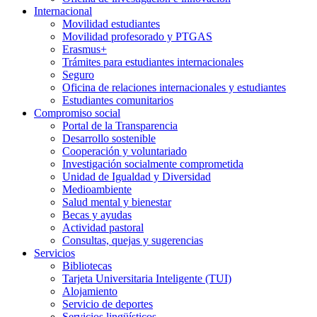
Internacional
Movilidad estudiantes
Movilidad profesorado y PTGAS
Erasmus+
Trámites para estudiantes internacionales
Seguro
Oficina de relaciones internacionales y estudiantes
Estudiantes comunitarios
Compromiso social
Portal de la Transparencia
Desarrollo sostenible
Cooperación y voluntariado
Investigación socialmente comprometida
Unidad de Igualdad y Diversidad
Medioambiente
Salud mental y bienestar
Becas y ayudas
Actividad pastoral
Consultas, quejas y sugerencias
Servicios
Bibliotecas
Tarjeta Universitaria Inteligente (TUI)
Alojamiento
Servicio de deportes
Servicios lingüísticos