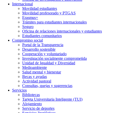
Internacional
Movilidad estudiantes
Movilidad profesorado y PTGAS
Erasmus+
Trámites para estudiantes internacionales
Seguro
Oficina de relaciones internacionales y estudiantes
Estudiantes comunitarios
Compromiso social
Portal de la Transparencia
Desarrollo sostenible
Cooperación y voluntariado
Investigación socialmente comprometida
Unidad de Igualdad y Diversidad
Medioambiente
Salud mental y bienestar
Becas y ayudas
Actividad pastoral
Consultas, quejas y sugerencias
Servicios
Bibliotecas
Tarjeta Universitaria Inteligente (TUI)
Alojamiento
Servicio de deportes
Servicios lingüísticos