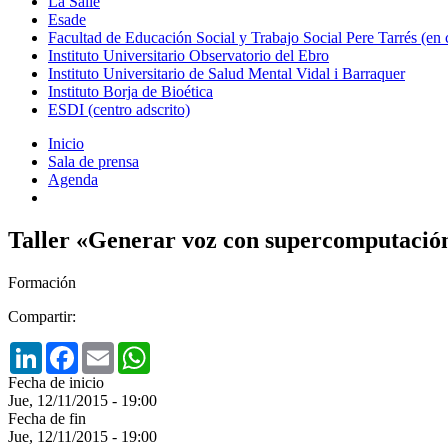
La Salle
Esade
Facultad de Educación Social y Trabajo Social Pere Tarrés (en
Instituto Universitario Observatorio del Ebro
Instituto Universitario de Salud Mental Vidal i Barraquer
Instituto Borja de Bioética
ESDI (centro adscrito)
Inicio
Sala de prensa
Agenda
Taller «Generar voz con supercomputació
Formación
Compartir:
LinkedIn
Facebook
Email
WhatsApp
Fecha de inicio
Jue, 12/11/2015 - 19:00
Fecha de fin
Jue, 12/11/2015 - 19:00