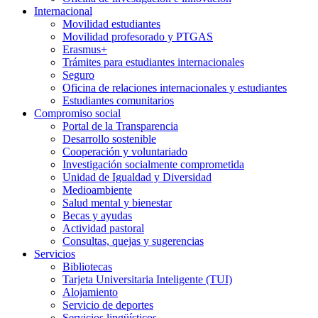
Internacional
Movilidad estudiantes
Movilidad profesorado y PTGAS
Erasmus+
Trámites para estudiantes internacionales
Seguro
Oficina de relaciones internacionales y estudiantes
Estudiantes comunitarios
Compromiso social
Portal de la Transparencia
Desarrollo sostenible
Cooperación y voluntariado
Investigación socialmente comprometida
Unidad de Igualdad y Diversidad
Medioambiente
Salud mental y bienestar
Becas y ayudas
Actividad pastoral
Consultas, quejas y sugerencias
Servicios
Bibliotecas
Tarjeta Universitaria Inteligente (TUI)
Alojamiento
Servicio de deportes
Servicios lingüísticos