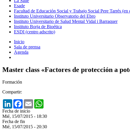
La Salle
Esade
Facultad de Educación Social y Trabajo Social Pere Tarrés (en
Instituto Universitario Observatorio del Ebro
Instituto Universitario de Salud Mental Vidal i Barraquer
Instituto Borja de Bioética
ESDI (centro adscrito)
Inicio
Sala de prensa
Agenda
Master class «Factores de protección a po
Formación
Compartir:
LinkedIn
Facebook
Email
WhatsApp
Fecha de inicio
Mié, 15/07/2015 - 18:30
Fecha de fin
Mié, 15/07/2015 - 20:30