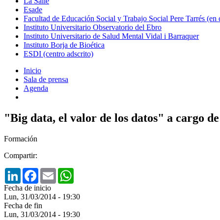
La Salle
Esade
Facultad de Educación Social y Trabajo Social Pere Tarrés (en
Instituto Universitario Observatorio del Ebro
Instituto Universitario de Salud Mental Vidal i Barraquer
Instituto Borja de Bioética
ESDI (centro adscrito)
Inicio
Sala de prensa
Agenda
"Big data, el valor de los datos" a cargo
Formación
Compartir:
LinkedIn
Facebook
Email
WhatsApp
Fecha de inicio
Lun, 31/03/2014 - 19:30
Fecha de fin
Lun, 31/03/2014 - 19:30