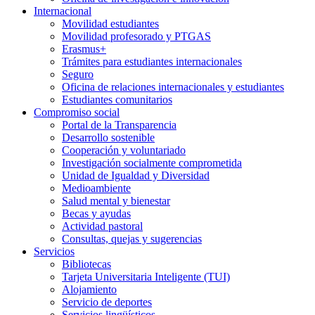
Internacional
Movilidad estudiantes
Movilidad profesorado y PTGAS
Erasmus+
Trámites para estudiantes internacionales
Seguro
Oficina de relaciones internacionales y estudiantes
Estudiantes comunitarios
Compromiso social
Portal de la Transparencia
Desarrollo sostenible
Cooperación y voluntariado
Investigación socialmente comprometida
Unidad de Igualdad y Diversidad
Medioambiente
Salud mental y bienestar
Becas y ayudas
Actividad pastoral
Consultas, quejas y sugerencias
Servicios
Bibliotecas
Tarjeta Universitaria Inteligente (TUI)
Alojamiento
Servicio de deportes
Servicios lingüísticos