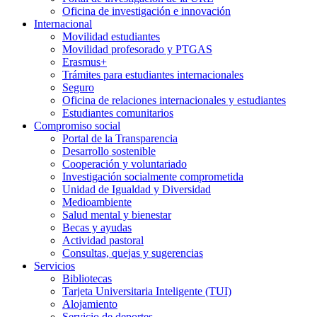
Oficina de investigación e innovación
Internacional
Movilidad estudiantes
Movilidad profesorado y PTGAS
Erasmus+
Trámites para estudiantes internacionales
Seguro
Oficina de relaciones internacionales y estudiantes
Estudiantes comunitarios
Compromiso social
Portal de la Transparencia
Desarrollo sostenible
Cooperación y voluntariado
Investigación socialmente comprometida
Unidad de Igualdad y Diversidad
Medioambiente
Salud mental y bienestar
Becas y ayudas
Actividad pastoral
Consultas, quejas y sugerencias
Servicios
Bibliotecas
Tarjeta Universitaria Inteligente (TUI)
Alojamiento
Servicio de deportes