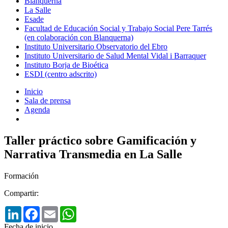
Blanquerna
La Salle
Esade
Facultad de Educación Social y Trabajo Social Pere Tarrés
(en colaboración con Blanquerna)
Instituto Universitario Observatorio del Ebro
Instituto Universitario de Salud Mental Vidal i Barraquer
Instituto Borja de Bioética
ESDI (centro adscrito)
Inicio
Sala de prensa
Agenda
Taller práctico sobre Gamificación y
Narrativa Transmedia en La Salle
Formación
Compartir:
LinkedIn
Facebook
Email
WhatsApp
Fecha de inicio