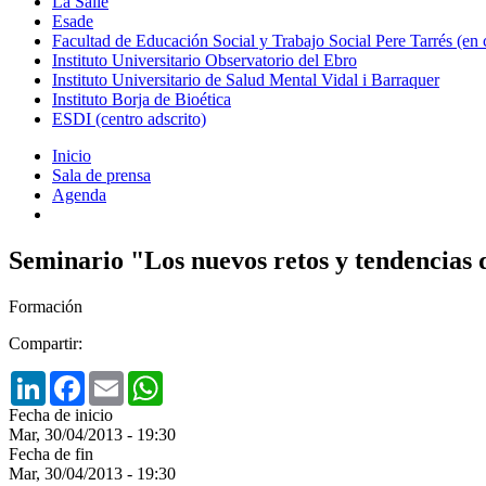
La Salle
Esade
Facultad de Educación Social y Trabajo Social Pere Tarrés (en
Instituto Universitario Observatorio del Ebro
Instituto Universitario de Salud Mental Vidal i Barraquer
Instituto Borja de Bioética
ESDI (centro adscrito)
Inicio
Sala de prensa
Agenda
Seminario "Los nuevos retos y tendencias
Formación
Compartir:
LinkedIn
Facebook
Email
WhatsApp
Fecha de inicio
Mar, 30/04/2013 - 19:30
Fecha de fin
Mar, 30/04/2013 - 19:30