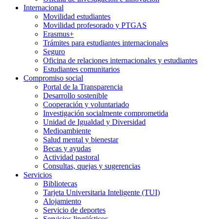
Internacional
Movilidad estudiantes
Movilidad profesorado y PTGAS
Erasmus+
Trámites para estudiantes internacionales
Seguro
Oficina de relaciones internacionales y estudiantes
Estudiantes comunitarios
Compromiso social
Portal de la Transparencia
Desarrollo sostenible
Cooperación y voluntariado
Investigación socialmente comprometida
Unidad de Igualdad y Diversidad
Medioambiente
Salud mental y bienestar
Becas y ayudas
Actividad pastoral
Consultas, quejas y sugerencias
Servicios
Bibliotecas
Tarjeta Universitaria Inteligente (TUI)
Alojamiento
Servicio de deportes
Servicios lingüísticos