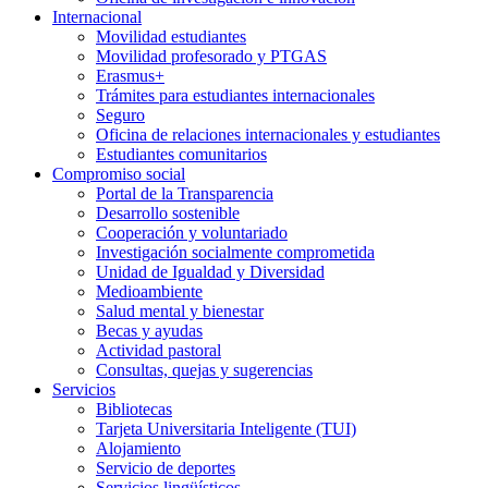
Internacional
Movilidad estudiantes
Movilidad profesorado y PTGAS
Erasmus+
Trámites para estudiantes internacionales
Seguro
Oficina de relaciones internacionales y estudiantes
Estudiantes comunitarios
Compromiso social
Portal de la Transparencia
Desarrollo sostenible
Cooperación y voluntariado
Investigación socialmente comprometida
Unidad de Igualdad y Diversidad
Medioambiente
Salud mental y bienestar
Becas y ayudas
Actividad pastoral
Consultas, quejas y sugerencias
Servicios
Bibliotecas
Tarjeta Universitaria Inteligente (TUI)
Alojamiento
Servicio de deportes
Servicios lingüísticos