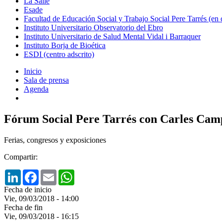
La Salle
Esade
Facultad de Educación Social y Trabajo Social Pere Tarrés (en
Instituto Universitario Observatorio del Ebro
Instituto Universitario de Salud Mental Vidal i Barraquer
Instituto Borja de Bioética
ESDI (centro adscrito)
Inicio
Sala de prensa
Agenda
Fórum Social Pere Tarrés con Carles Camp
Ferias, congresos y exposiciones
Compartir:
LinkedIn
Facebook
Email
WhatsApp
Fecha de inicio
Vie, 09/03/2018 - 14:00
Fecha de fin
Vie, 09/03/2018 - 16:15