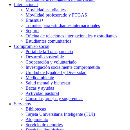
Internacional
Movilidad estudiantes
Movilidad profesorado y PTGAS
Erasmus+
Trámites para estudiantes internacionales
Seguro
Oficina de relaciones internacionales y estudiantes
Estudiantes comunitarios
Compromiso social
Portal de la Transparencia
Desarrollo sostenible
Cooperación y voluntariado
Investigación socialmente comprometida
Unidad de Igualdad y Diversidad
Medioambiente
Salud mental y bienestar
Becas y ayudas
Actividad pastoral
Consultas, quejas y sugerencias
Servicios
Bibliotecas
Tarjeta Universitaria Inteligente (TUI)
Alojamiento
Servicio de deportes
Servicios lingüísticos