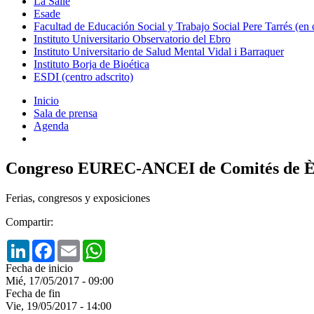
La Salle
Esade
Facultad de Educación Social y Trabajo Social Pere Tarrés (en
Instituto Universitario Observatorio del Ebro
Instituto Universitario de Salud Mental Vidal i Barraquer
Instituto Borja de Bioética
ESDI (centro adscrito)
Inicio
Sala de prensa
Agenda
Congreso EUREC-ANCEI de Comités de Èti
Ferias, congresos y exposiciones
Compartir:
LinkedIn
Facebook
Email
WhatsApp
Fecha de inicio
Mié, 17/05/2017 - 09:00
Fecha de fin
Vie, 19/05/2017 - 14:00