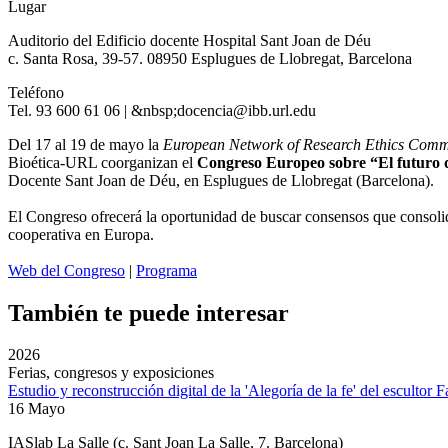
Lugar
Auditorio del Edificio docente Hospital Sant Joan de Déu
c. Santa Rosa, 39-57. 08950 Esplugues de Llobregat, Barcelona
Teléfono
Tel. 93 600 61 06 | &nbsp;docencia@ibb.url.edu
Del 17 al 19 de mayo la
European Network of Research Ethics Comm
Bioética-URL coorganizan el
Congreso Europeo sobre “El futuro d
Docente Sant Joan de Déu, en Esplugues de Llobregat (Barcelona).
El Congreso ofrecerá la oportunidad de buscar consensos que consolid
cooperativa en Europa.
Web del Congreso
|
Programa
También te puede interesar
2026
Ferias, congresos y exposiciones
Estudio y reconstrucción digital de la 'Alegoría de la fe' del escultor 
16 Mayo
IASlab La Salle
(c. Sant Joan La Salle, 7. Barcelona)