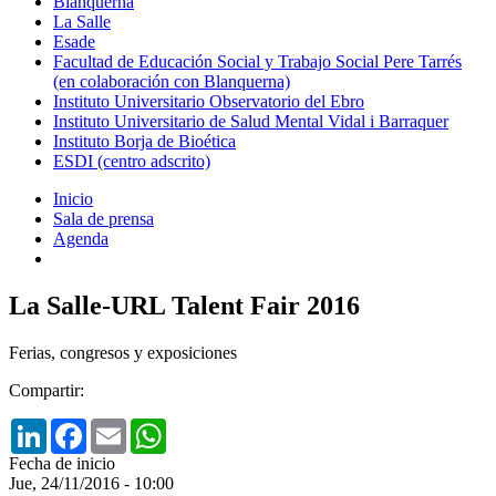
Blanquerna
La Salle
Esade
Facultad de Educación Social y Trabajo Social Pere Tarrés
(en colaboración con Blanquerna)
Instituto Universitario Observatorio del Ebro
Instituto Universitario de Salud Mental Vidal i Barraquer
Instituto Borja de Bioética
ESDI (centro adscrito)
Inicio
Sala de prensa
Agenda
La Salle-URL Talent Fair 2016
Ferias, congresos y exposiciones
Compartir:
LinkedIn
Facebook
Email
WhatsApp
Fecha de inicio
Jue, 24/11/2016 - 10:00