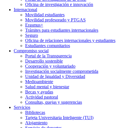
Oficina de investigación e innovación
Internacional
Movilidad estudiantes
Movilidad profesorado y PTGAS
Erasmus+
Trámites para estudiantes internacionales
Seguro
Oficina de relaciones internacionales y estudiantes
Estudiantes comunitarios
Compromiso social
Portal de la Transparencia
Desarrollo sostenible
Cooperación y voluntariado
Investigación socialmente comprometida
Unidad de Igualdad y Diversidad
Medioambiente
Salud mental y bienestar
Becas y ayudas
Actividad pastoral
Consultas, quejas y sugerencias
Servicios
Bibliotecas
Tarjeta Universitaria Inteligente (TUI)
Alojamiento
Servicio de deportes