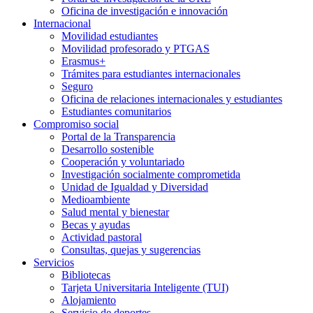
Oficina de investigación e innovación
Internacional
Movilidad estudiantes
Movilidad profesorado y PTGAS
Erasmus+
Trámites para estudiantes internacionales
Seguro
Oficina de relaciones internacionales y estudiantes
Estudiantes comunitarios
Compromiso social
Portal de la Transparencia
Desarrollo sostenible
Cooperación y voluntariado
Investigación socialmente comprometida
Unidad de Igualdad y Diversidad
Medioambiente
Salud mental y bienestar
Becas y ayudas
Actividad pastoral
Consultas, quejas y sugerencias
Servicios
Bibliotecas
Tarjeta Universitaria Inteligente (TUI)
Alojamiento
Servicio de deportes