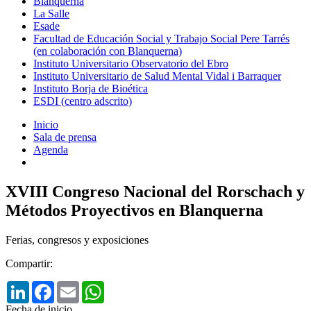
Blanquerna
La Salle
Esade
Facultad de Educación Social y Trabajo Social Pere Tarrés
(en colaboración con Blanquerna)
Instituto Universitario Observatorio del Ebro
Instituto Universitario de Salud Mental Vidal i Barraquer
Instituto Borja de Bioética
ESDI (centro adscrito)
Inicio
Sala de prensa
Agenda
XVIII Congreso Nacional del Rorschach y
Métodos Proyectivos en Blanquerna
Ferias, congresos y exposiciones
Compartir:
LinkedIn
Facebook
Email
WhatsApp
Fecha de inicio