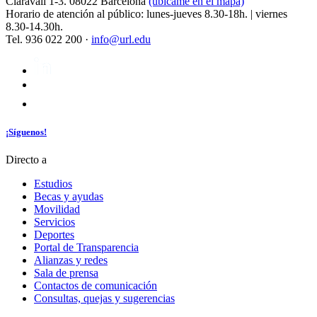
Claravall 1-3. 08022 Barcelona
(ubícame en el mapa)
Horario de atención al público: lunes-jueves 8.30-18h. | viernes
8.30-14.30h.
Tel. 936 022 200 ·
info@url.edu
¡Síguenos!
Directo a
Estudios
Becas y ayudas
Movilidad
Servicios
Deportes
Portal de Transparencia
Alianzas y redes
Sala de prensa
Contactos de comunicación
Consultas, quejas y sugerencias