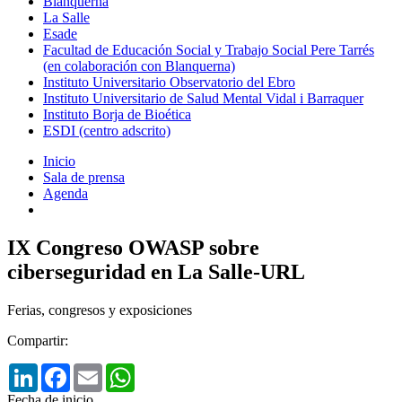
Blanquerna
La Salle
Esade
Facultad de Educación Social y Trabajo Social Pere Tarrés
(en colaboración con Blanquerna)
Instituto Universitario Observatorio del Ebro
Instituto Universitario de Salud Mental Vidal i Barraquer
Instituto Borja de Bioética
ESDI (centro adscrito)
Inicio
Sala de prensa
Agenda
IX Congreso OWASP sobre
ciberseguridad en La Salle-URL
Ferias, congresos y exposiciones
Compartir:
LinkedIn
Facebook
Email
WhatsApp
Fecha de inicio