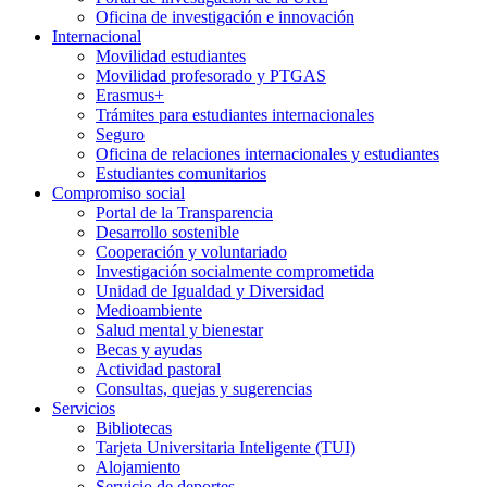
Oficina de investigación e innovación
Internacional
Movilidad estudiantes
Movilidad profesorado y PTGAS
Erasmus+
Trámites para estudiantes internacionales
Seguro
Oficina de relaciones internacionales y estudiantes
Estudiantes comunitarios
Compromiso social
Portal de la Transparencia
Desarrollo sostenible
Cooperación y voluntariado
Investigación socialmente comprometida
Unidad de Igualdad y Diversidad
Medioambiente
Salud mental y bienestar
Becas y ayudas
Actividad pastoral
Consultas, quejas y sugerencias
Servicios
Bibliotecas
Tarjeta Universitaria Inteligente (TUI)
Alojamiento
Servicio de deportes