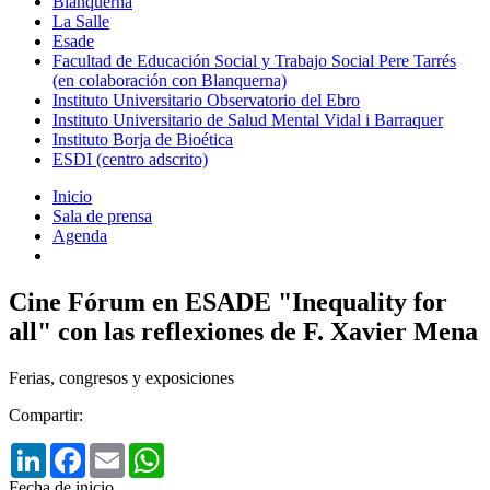
Blanquerna
La Salle
Esade
Facultad de Educación Social y Trabajo Social Pere Tarrés
(en colaboración con Blanquerna)
Instituto Universitario Observatorio del Ebro
Instituto Universitario de Salud Mental Vidal i Barraquer
Instituto Borja de Bioética
ESDI (centro adscrito)
Inicio
Sala de prensa
Agenda
Cine Fórum en ESADE "Inequality for
all" con las reflexiones de F. Xavier Mena
Ferias, congresos y exposiciones
Compartir:
LinkedIn
Facebook
Email
WhatsApp
Fecha de inicio