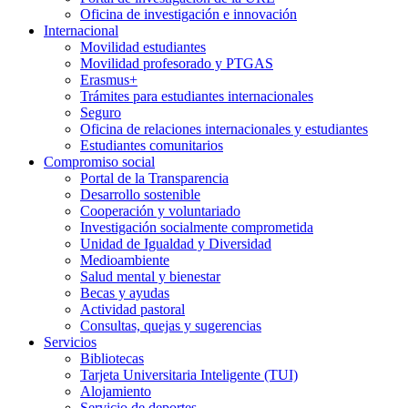
Oficina de investigación e innovación
Internacional
Movilidad estudiantes
Movilidad profesorado y PTGAS
Erasmus+
Trámites para estudiantes internacionales
Seguro
Oficina de relaciones internacionales y estudiantes
Estudiantes comunitarios
Compromiso social
Portal de la Transparencia
Desarrollo sostenible
Cooperación y voluntariado
Investigación socialmente comprometida
Unidad de Igualdad y Diversidad
Medioambiente
Salud mental y bienestar
Becas y ayudas
Actividad pastoral
Consultas, quejas y sugerencias
Servicios
Bibliotecas
Tarjeta Universitaria Inteligente (TUI)
Alojamiento
Servicio de deportes