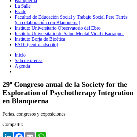
Blanquerna
La Salle
Esade
Facultad de Educación Social y Trabajo Social Pere Tarrés
(en colaboración con Blanquerna)
Instituto Universitario Observatorio del Ebro
Instituto Universitario de Salud Mental Vidal i Barraquer
Instituto Borja de Bioética
ESDI (centro adscrito)
Inicio
Sala de prensa
Agenda
29º Congreso anual de la Society for the
Exploration of Psychotherapy Integration
en Blanquerna
Ferias, congresos y exposiciones
Compartir:
LinkedIn
Facebook
Email
WhatsApp