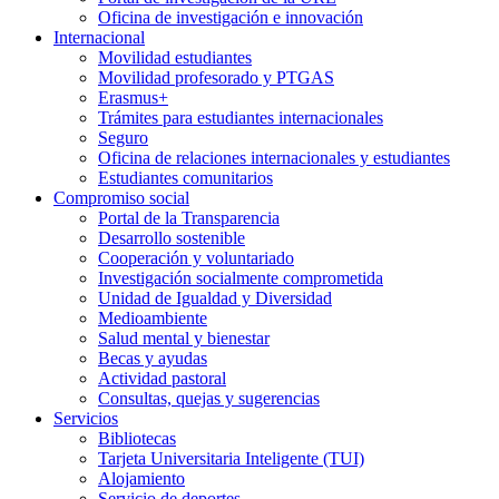
Oficina de investigación e innovación
Internacional
Movilidad estudiantes
Movilidad profesorado y PTGAS
Erasmus+
Trámites para estudiantes internacionales
Seguro
Oficina de relaciones internacionales y estudiantes
Estudiantes comunitarios
Compromiso social
Portal de la Transparencia
Desarrollo sostenible
Cooperación y voluntariado
Investigación socialmente comprometida
Unidad de Igualdad y Diversidad
Medioambiente
Salud mental y bienestar
Becas y ayudas
Actividad pastoral
Consultas, quejas y sugerencias
Servicios
Bibliotecas
Tarjeta Universitaria Inteligente (TUI)
Alojamiento
Servicio de deportes