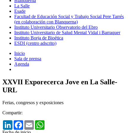
Blanquerna
La Salle
Esade
Facultad de Educación Social y Trabajo Social Pere Tarrés
(en colaboración con Blanquerna)
Instituto Universitario Observatorio del Ebro
Instituto Universitario de Salud Mental Vidal i Barraquer
Instituto Borja de Bioética
ESDI (centro adscrito)
Inicio
Sala de prensa
Agenda
XXVII Exporecerca Jove en La Salle-
URL
Ferias, congresos y exposiciones
Compartir:
LinkedIn
Facebook
Email
WhatsApp
Fecha de inicio