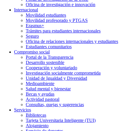
Oficina de investigación e innovación
Internacional
Movilidad estudiantes
Movilidad profesorado y PTGAS
Erasmus+
Trámites para estudiantes internacionales
Seguro
Oficina de relaciones internacionales y estudiantes
Estudiantes comunitarios
Compromiso social
Portal de la Transparencia
Desarrollo sostenible
Cooperación y voluntariado
Investigación socialmente comprometida
Unidad de Igualdad y Diversidad
Medioambiente
Salud mental y bienestar
Becas y ayudas
Actividad pastoral
Consultas, quejas y sugerencias
Servicios
Bibliotecas
Tarjeta Universitaria Inteligente (TUI)
Alojamiento
Servicio de deportes