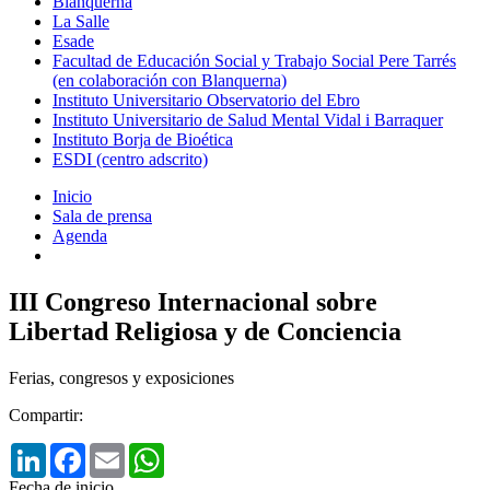
Blanquerna
La Salle
Esade
Facultad de Educación Social y Trabajo Social Pere Tarrés
(en colaboración con Blanquerna)
Instituto Universitario Observatorio del Ebro
Instituto Universitario de Salud Mental Vidal i Barraquer
Instituto Borja de Bioética
ESDI (centro adscrito)
Inicio
Sala de prensa
Agenda
III Congreso Internacional sobre
Libertad Religiosa y de Conciencia
Ferias, congresos y exposiciones
Compartir:
LinkedIn
Facebook
Email
WhatsApp
Fecha de inicio