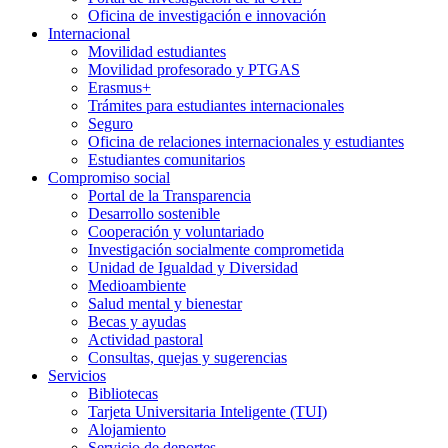
Oficina de investigación e innovación
Internacional
Movilidad estudiantes
Movilidad profesorado y PTGAS
Erasmus+
Trámites para estudiantes internacionales
Seguro
Oficina de relaciones internacionales y estudiantes
Estudiantes comunitarios
Compromiso social
Portal de la Transparencia
Desarrollo sostenible
Cooperación y voluntariado
Investigación socialmente comprometida
Unidad de Igualdad y Diversidad
Medioambiente
Salud mental y bienestar
Becas y ayudas
Actividad pastoral
Consultas, quejas y sugerencias
Servicios
Bibliotecas
Tarjeta Universitaria Inteligente (TUI)
Alojamiento
Servicio de deportes