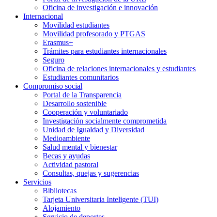
Oficina de investigación e innovación
Internacional
Movilidad estudiantes
Movilidad profesorado y PTGAS
Erasmus+
Trámites para estudiantes internacionales
Seguro
Oficina de relaciones internacionales y estudiantes
Estudiantes comunitarios
Compromiso social
Portal de la Transparencia
Desarrollo sostenible
Cooperación y voluntariado
Investigación socialmente comprometida
Unidad de Igualdad y Diversidad
Medioambiente
Salud mental y bienestar
Becas y ayudas
Actividad pastoral
Consultas, quejas y sugerencias
Servicios
Bibliotecas
Tarjeta Universitaria Inteligente (TUI)
Alojamiento
Servicio de deportes