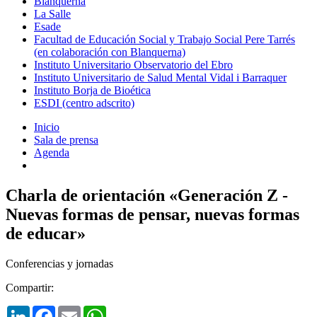
Blanquerna
La Salle
Esade
Facultad de Educación Social y Trabajo Social Pere Tarrés
(en colaboración con Blanquerna)
Instituto Universitario Observatorio del Ebro
Instituto Universitario de Salud Mental Vidal i Barraquer
Instituto Borja de Bioética
ESDI (centro adscrito)
Inicio
Sala de prensa
Agenda
Charla de orientación «Generación Z -
Nuevas formas de pensar, nuevas formas
de educar»
Conferencias y jornadas
Compartir:
LinkedIn
Facebook
Email
WhatsApp