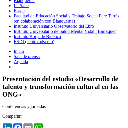
Blanquerna
La Salle
Esade
Facultad de Educación Social y Trabajo Social Pere Tarrés
(en colaboración con Blanquerna)
Instituto Universitario Observatorio del Ebro
Instituto Universitario de Salud Mental Vidal i Barraquer
Instituto Borja de Bioética
ESDI (centro adscrito)
Inicio
Sala de prensa
Agenda
Presentación del estudio «Desarrollo de
talento y transformación cultural en las
ONG»
Conferencias y jornadas
Compartir:
LinkedIn
Facebook
Email
WhatsApp