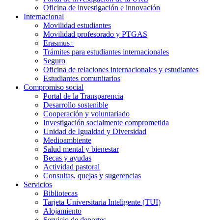
Oficina de investigación e innovación
Internacional
Movilidad estudiantes
Movilidad profesorado y PTGAS
Erasmus+
Trámites para estudiantes internacionales
Seguro
Oficina de relaciones internacionales y estudiantes
Estudiantes comunitarios
Compromiso social
Portal de la Transparencia
Desarrollo sostenible
Cooperación y voluntariado
Investigación socialmente comprometida
Unidad de Igualdad y Diversidad
Medioambiente
Salud mental y bienestar
Becas y ayudas
Actividad pastoral
Consultas, quejas y sugerencias
Servicios
Bibliotecas
Tarjeta Universitaria Inteligente (TUI)
Alojamiento
Servicio de deportes