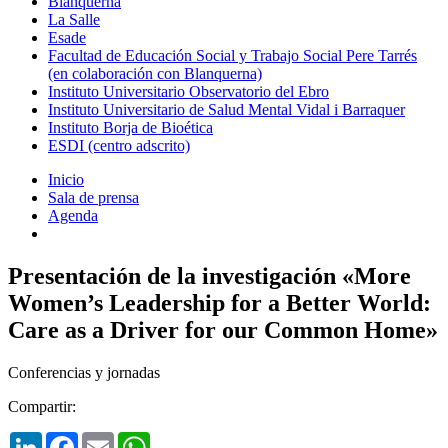
Blanquerna
La Salle
Esade
Facultad de Educación Social y Trabajo Social Pere Tarrés
(en colaboración con Blanquerna)
Instituto Universitario Observatorio del Ebro
Instituto Universitario de Salud Mental Vidal i Barraquer
Instituto Borja de Bioética
ESDI (centro adscrito)
Inicio
Sala de prensa
Agenda
Presentación de la investigación «More
Women’s Leadership for a Better World:
Care as a Driver for our Common Home»
Conferencias y jornadas
Compartir:
LinkedIn
Facebook
Email
WhatsApp