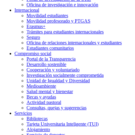
Oficina de investigación e innovación
Internacional
Movilidad estudiantes
Movilidad profesorado y PTGAS
Erasmus+
Trámites para estudiantes internacionales
Seguro
Oficina de relaciones internacionales y estudiantes
Estudiantes comunitarios
Compromiso social
Portal de la Transparencia
Desarrollo sostenible
Cooperación y voluntariado
Investigación socialmente comprometida
Unidad de Igualdad y Diversidad
Medioambiente
Salud mental y bienestar
Becas y ayudas
Actividad pastoral
Consultas, quejas y sugerencias
Servicios
Bibliotecas
Tarjeta Universitaria Inteligente (TUI)
Alojamiento
Servicio de deportes