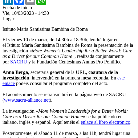
Fecha de inicio
Vie, 10/03/2023 - 14:30
Lugar
Istituto Maria Santissima Bambina de Roma
El viernes 10 de marzo, de 14.30h a 18.30h, tendrá lugar en
el Istituto Maria Santissima Bambina de Roma la pres
entación de la
investigación «
More Women’s Leadership for a Better World: Care
as a Driver for our Common Home
», r
ealizada conjuntamente
por
SACRU
y la Fundación Centesimus Annus Pro Pontifice.
Anna Berga
, secretaria general de la URL,
coautora de la
investigación
, intervendrá en la primera mesa redonda. En
este
enlace
podéis consultar el programa completo del acto.
El acontecimiento se retransmitirá en la página web de SACRU
(
www.sacru-alliance.net
).
La investigación «
More Women’s Leadership for a Better World:
Care as a Driver for our Common Home
» se ha publicado en
italiano, inglés y español.
Aquí tenéis el
enlace al libro electrónico
.
Posteriormente, e
l sábado 11 de marzo, a las 11h, tendrá lugar una